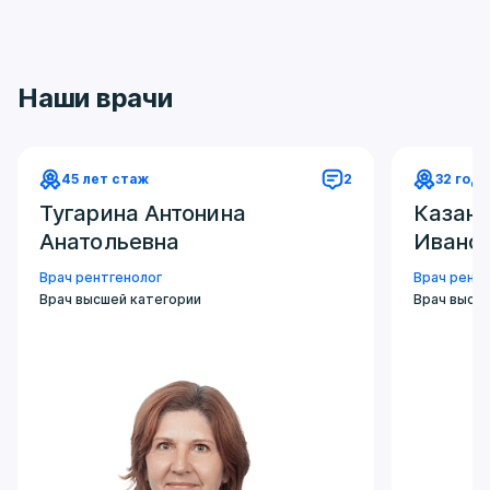
Иногда врач рекомендует прийти натощак или
ограничить газообразующие продукты, чтобы
улучшить качество изображения, но чаще
подготовка минимальна.
Наши врачи
45 лет стаж
2
32 год
Тугарина Антонина
Казанс
Анатольевна
Ивано
Врач рентгенолог
Врач рентг
Врач высшей категории
Врач высш