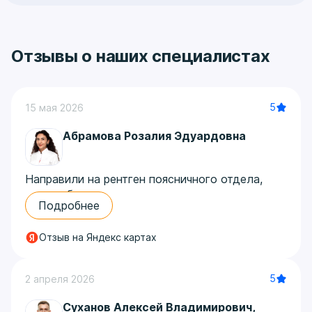
Отзывы о наших специалистах
5
15 мая 2026
Абрамова Розалия Эдуардовна
Направили на рентген поясничного отдела,
сильно болела спина после неудачного
Подробнее
падения. Попала к Абрамовой Розалии
Эдуардовне, очень внимательная, сразу
Отзыв на Яндекс картах
успокоила, сказала, что ничего страшного.
Сделала снимки быстро, попросила
подождать пару минут, сразу посмотрела и
5
2 апреля 2026
объяснила, что видит. Оказалось, просто ушиб,
никаких трещин. Отношение очень
Суханов Алексей Владимирович
,