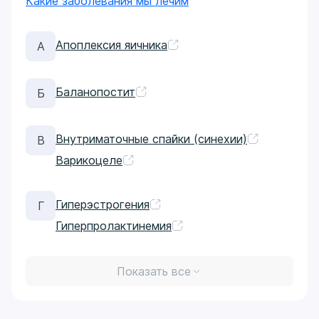
Какие заболевания мы лечим
Апоплексия яичника
А
Баланопостит
Б
Внутриматочные спайки (синехии)
В
Варикоцеле
Гиперэстрогения
Г
Гиперпролактинемия
Показать все