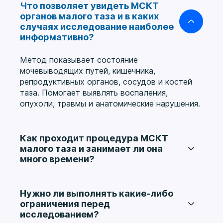
Что позволяет увидеть МСКТ
органов малого таза и в каких
случаях исследование наиболее
информативно?
Метод показывает состояние
мочевыводящих путей, кишечника,
репродуктивных органов, сосудов и костей
таза. Помогает выявлять воспаления,
опухоли, травмы и анатомические нарушения.
Как проходит процедура МСКТ
малого таза и занимает ли она
много времени?
Пациент располагается на столе,
выполняются послойные снимки. Вся
процедура занимает 10–15 минут и проходит
Нужно ли выполнять какие-либо
без боли или дискомфорта.
ограничения перед
исследованием?