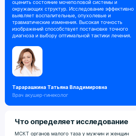
оценить состояние мочеполовой системы и
окружающих структур. Исследование эффективно
выявляет воспалительные, опухолевые и
травматические изменения. Высокая точность
изображений способствует постановке точного
диагноза и выбору оптимальной тактики лечения.
Тарарашкина Татьяна Владимировна
Врач акушер-гинеколог
Что определяет исследование
МСКТ органов малого таза у мужчин и женщин