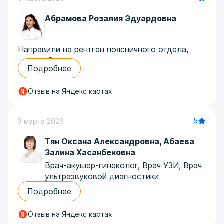
Абрамова Розалия Эдуардовна
Направили на рентген поясничного отдела,
сильно болела спина после неудачного
Подробнее
падения. Попала к Абрамовой Розалии
Эдуардовне, очень внимательная, сразу
Отзыв на Яндекс картах
успокоила, сказала, что ничего страшного.
Сделала снимки быстро, попросила
подождать пару минут, сразу посмотрела и
5
3 марта 2026
объяснила, что видит. Оказалось, просто ушиб,
никаких трещин. Отношение очень
Тян Оксана Александровна
,
Абаева
понравилось, на руки дали диск со снимками и
Залина Хасанбековна
подробное описание.
Врач-акушер-гинеколог, Врач УЗИ, Врач
Автор отзыва: Динара
ультразвуковой диагностики
В клинике приятная атмосфера, дружелюбные
Подробнее
менеджеры и профессиональные врачи.
Особенно понравилось, что удалось пройти
Отзыв на Яндекс картах