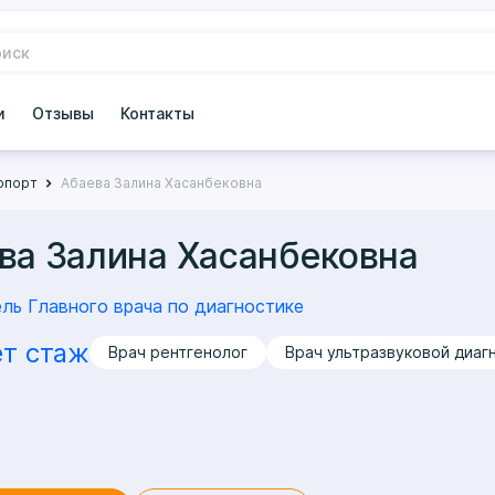
и
Отзывы
Контакты
ропорт
Абаева Залина Хасанбековна
ва Залина Хасанбековна
ль Главного врача по диагностике
ет стаж
Врач рентгенолог
Врач ультразвуковой диаг