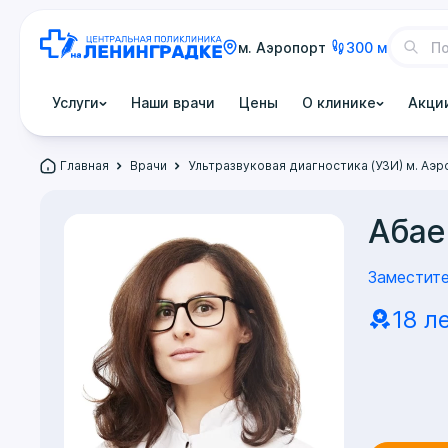
м. Аэропорт
300 м
Услуги
Наши врачи
Цены
О клинике
Акци
Главная
Врачи
Ультразвуковая диагностика (УЗИ) м. Аэ
Абае
Заместите
18 л