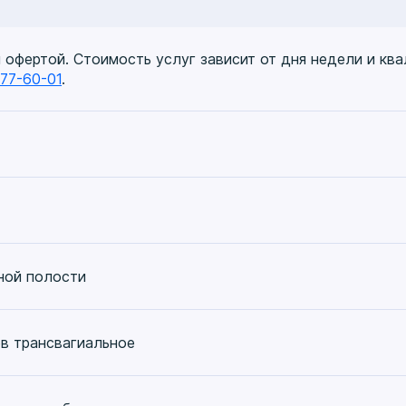
онтроль", 2023 г.
овационных технологий", 2025 г.
й офертой. Стоимость услуг зависит от дня недели и кв
777-60-01
.
ной полости
ов трансвагиальное