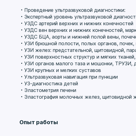
качестве практикующ
неотъемлемой ее час
Проведение ультразвуковой диагностики:
уверена, что задача д
Экспертный уровень ультразвуковой диагност
наладить диалог с па
УЗДС артерий верхних и нижних конечностей
и мотивировать забот
УЗДС вен верхних и нижних конечностей, мар
медицине. Всегда рада
УЗДС БЦА, аорты и нижней полой вены, почеч
УЗИ брюшной полости, полых органов, почек,
УЗИ желез: предстательной, щитовидной, па
УЗИ поверхностных структур и мягких тканей
УЗИ органов малого таза и мошонки, ТРУЗИ, 
УЗИ крупных и мелких суставов
Ультразвуковая навигация при пункции
УЗ-диагностика детей
Эластометрия печени
Эластография молочных желез, щитовидной 
Опыт работы
Стаж 18 лет