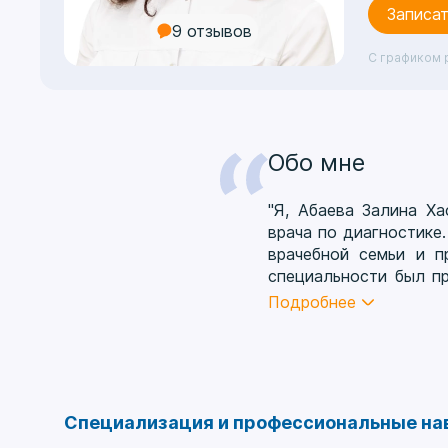
Записат
9 отзывов
С графиком 
Обо мне
"Я, Абаева Залина Ха
врача по диагностике
врачебной семьи и 
специальности был п
ординатора на кафе
Подробнее
клинической больниц
ординатуре я приобр
патологии органов б
врачебной семьи и пр
всю жизнь. Хирурги
Специализация и профессиональные на
диагностике, специал