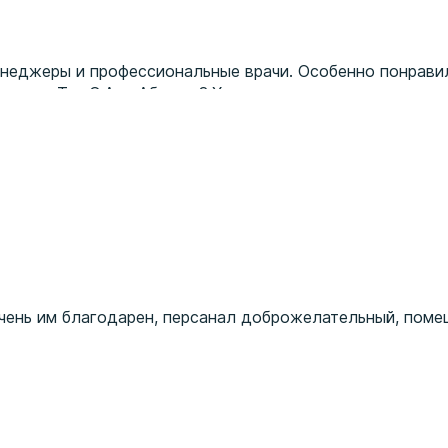
неджеры и профессиональные врачи. Особенно понравил
уации. Тян О.А. и Абаева З.Х. провели прием очень грам
чень им благодарен, персанал доброжелательный, поме