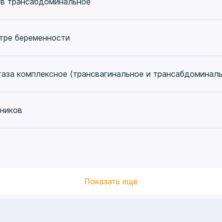
ов трансабдоминальное
стре беременности
таза комплексное (трансвагинальное и трансабдоминаль
чников
Показать еще