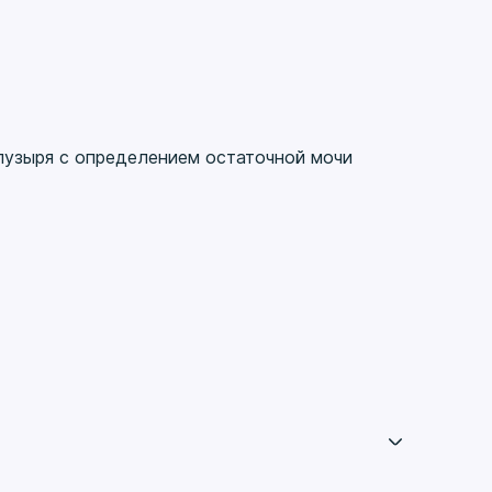
ю свою профессию и считаю
ие новых знаний. Однако, я
пациента, но и в том, чтобы
избавить от ложных страхов
ю роль врача в современной
пузыря с определением остаточной мочи