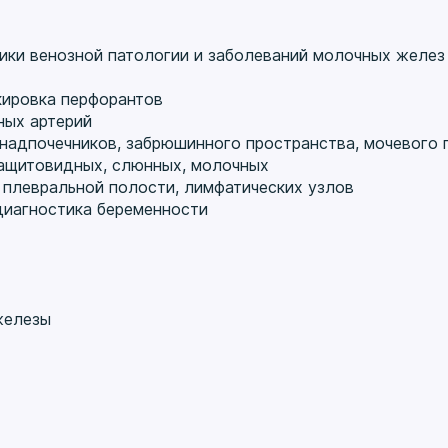
его врача и организатора здравоохранения. Я любл
тью постоянное совершенствование навыков и получен
октора не только в правильной диагностике и лечении 
ики венозной патологии и заболеваний молочных желез
циентом, предоставить ему необходимую информацию, 
иться о своем здоровье. Именно в этом я вижу главну
кировка перфорантов
 помочь вам и жду на приеме!"
ных артерий
 надпочечников, забрюшинного пространства, мочевого 
ращитовидных, слюнных, молочных
, плевральной полости, лимфатических узлов
диагностика беременности
железы