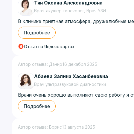
Тян Оксана Александровна
Врач-акушер-гинеколог, Врач УЗИ
В клинике приятная атмосфера, дружелюбные ме
проверки за один день и получить понимание сит
Подробнее
Отзыв на Яндекс картах
Автор отзыва: Данир
16 декабря 2025
Абаева Залина Хасанбековна
Врач ультразвуковой диагностики
Врачи очень хорошо выполняют свою работу я о
Подробнее
Автор отзыва: Борис
13 августа 2025