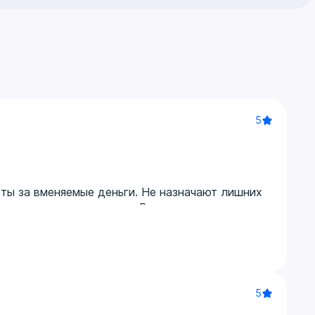
5
ты за вменяемые деньги. Не назначают лишних
специалист своего дела. Все разъяснил
приятный человек. Все подробно рассматривает
добство. Все в одном месте.
5