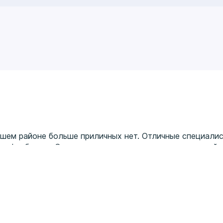
ашем районе больше приличных нет. Отличные специалис
а у флеболога Суханова - под впечатлением, грамотный 
вой, вообще все узисты хорошие, но эта доктор очень 
ствии. Спасибо поликлинике за помощь по здоровью и у