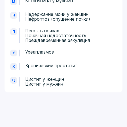
Молочница у мужчин
М
Недержание мочи у женщин
Н
Нефроптоз (опущение почки)
Песок в почках
П
Почечная недостаточность
Преждевременная эякуляция
Уреаплазмоз
У
Хронический простатит
Х
Цистит у женщин
Ц
Цистит у мужчин