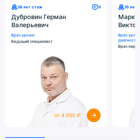
38 лет стаж
9
35 лет 
Дубровин Герман
Марко
Валерьевич
Викто
Врач уролог
Врач уроло
диагности
Ведущий специалист
Врач перво
от 4 950 ₽