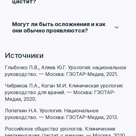
цистит?
понять, почему симптомы возникают именно
Основная опасность связана с
после полового контакта.
рецидивирующим течением. Частые
воспалительные эпизоды заметно снижают
Могут ли быть осложнения и как
качество жизни, мешают интимной жизни и
они обычно проявляются?
могут способствовать распространению
Да, возможны частые рецидивы, хронический
инфекции выше по мочевыводящим путям.
дискомфорт, восходящая инфекция и
выраженное психологическое напряжение из-
Источники
за повторяемости симптомов. Чем дольше
проблема остается без корректировки, тем
Глыбочко П.В., Аляев Ю.Г. Урология: национальное
устойчивее становится этот сценарий.
руководство. — Москва: ГЭОТАР-Медиа, 2021.
Чибриков П.А., Коган М.И. Клиническая урология:
руководство для врачей. — Москва: ГЭОТАР-
Медиа, 2020.
Лопаткин Н.А. Урология. Национальное
руководство. — Москва: ГЭОТАР-Медиа, 2013.
Российское общество урологов. Клинические
рекомендации: Цистит у женщин. — Москва, 2020.