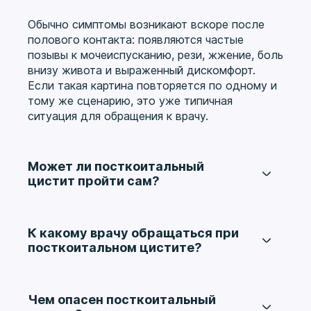
Обычно симптомы возникают вскоре после
полового контакта: появляются частые
позывы к мочеиспусканию, рези, жжение, боль
внизу живота и выраженный дискомфорт.
Если такая картина повторяется по одному и
тому же сценарию, это уже типичная
ситуация для обращения к врачу.
Может ли посткоитальный
цистит пройти сам?
Иногда симптомы действительно могут
немного ослабнуть, но если проблема
повторяется после близости, ждать
К какому врачу обращаться при
самопроизвольного решения не стоит. Без
посткоитальном цистите?
выяснения причины и коррекции ситуации
Обычно с такой проблемой обращаются к
эпизоды часто возвращаются снова.
урологу, а женщинам также может
понадобиться консультация гинеколога.
Чем опасен посткоитальный
Важно не только снять воспаление, но и