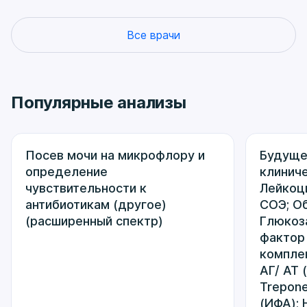
Все врачи
Популярные анализы
Посев мочи на микрофлору и
Будуще
определение
клиниче
чувствительности к
Лейкоц
антибиотикам (другое)
СОЭ; О
(расширенный спектр)
Глюкоза
фактор 
комплек
АГ/ АТ 
Trepone
(ИФА); 