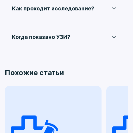
Как проходит исследование?
Выполняется через живот или
трансвагинально, что обеспечивает высокую
детализацию.
Когда показано УЗИ?
При болях, нарушениях цикла, планировании
беременности, подозрении на воспаление или
кистозные образования.
Похожие статьи