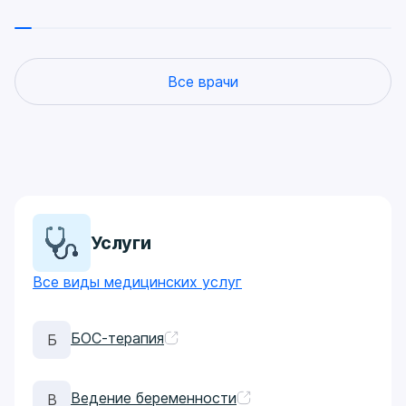
вульвова
улучшит
избавить
функцио
Все врачи
интимной
нарушен
нормаль
деторож
Услуги
Все виды медицинских услуг
БОС-терапия
Б
Ведение беременности
В