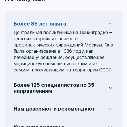
Более 85 лет опыта
Центральная поликлиника на Ленинградке –
одно из старейших лечебно-
профилактических учреждений Москвы. Она
была организована в 1936 году, как
лечебное учреждение, осуществляющее
медицинскую помощь писателям и их
семьям, проживающим на территории СССР.
Более 125 специалистов по 35
направлениям
Услуги охватывают 35 медицинских
направлений, включая:
аллергологию
,
Нам доверяют и рекомендуют
гастроэнтерологию
,
гинекологию
,
На протяжении многих лет пациенты
колопроктологию
,
мануальную терапию
,
обращаются в Центральную поликлинику на
неврологию
,
кардиологию
,
Культура здоровья