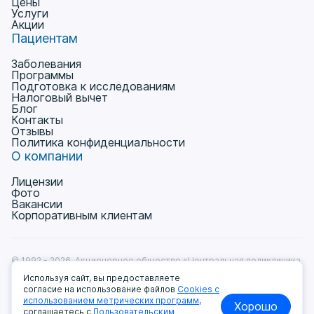
Цены
Услуги
Акции
Пациентам
Заболевания
Программы
Подготовка к исследованиям
Налоговый вычет
Блог
Контакты
Отзывы
Политика конфиденциальности
О компании
Лицензии
Фото
Вакансии
Корпоративным клиентам
© 1992 - 2026, Акционерное общество «Центральная поликлиника
на Ленинградке» Лицензия № Л041-01137-77/00368531
Используя сайт, вы предоставляете
от 11.12.2018г.
согласие на использование файлов
Cookies с
Пользовательское соглашение
использованием метрических программ,
Хорошо
Политика обработки и защиты персональных данных
соглашаетесь с
Пользовательским