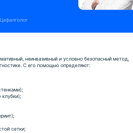
 Цефалголог
мативный, неинвазивный и условно безопасный метод,
гностике. С его помощью определяют:
тенками);
 клубки);
риит);
той сетки;