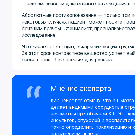
невозможности длительного нахождения в л
Абсолютные противопоказания — только три пе
некоторых случаях пациент может пройти проц
лечащим врачом. Специалист, проанализировав
исследование.
Что касается женщин, вскармливающих грудью,
За этот срок контрастное вещество успеет вы
снова станет безопасным для ребенка.
Мнение эксперта
Как нейролог отмечу, что КТ мозг
делает видимыми сосудистые стру
незаметны при обычной КТ. Это кр
инсультов, опухолей и воспалител
точно определить локализацию и х
назначением лечения.