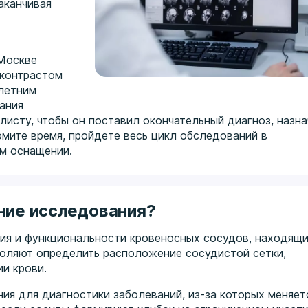
аканчивая
 Москве
 контрастом
олетним
ания
листу, чтобы он поставил окончательный диагноз, назн
мите время, пройдете весь цикл обследований в
м оснащении.
ние исследования?
ния и функциональности кровеносных сосудов, находящ
зволяют определить расположение сосудистой сетки,
и крови.
я для диагностики заболеваний, из-за которых меняет