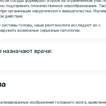
 если сосуды формируют клубок на ограниченном участк
жно подозревать злокачественное новообразование. Та
при организации хирургического вмешательства. Изучи
ои действия.
 системы головы, наши рентгенологи исследуют их с
наружить возможные серьезные патологии.
 назначают врачи:
ра
ализированные изображения головного мозга, выявлен