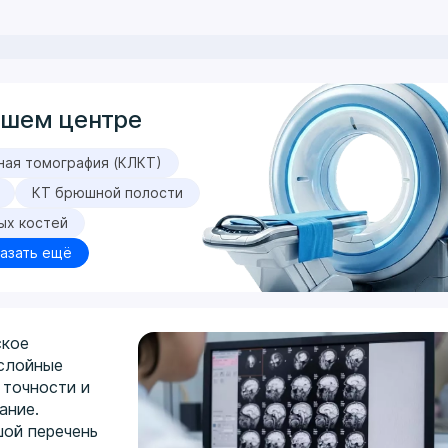
ашем центре
ная томография (КЛКТ)
КТ брюшной полости
ых костей
азать ещё
ское
ослойные
 точности и
ание.
ой перечень