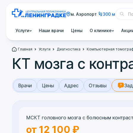
м. Аэропорт
300 м
Услуги
Наши врачи
Цены
О клинике
Акци
Главная
Услуги
Диагностика
Компьютерная томогра
КТ мозга с контр
Врачи
Цены
Адрес
Отзывы
Зад
МСКТ головного мозга с болюсным контрас
от 12 100 ₽