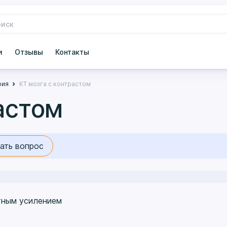
и
Отзывы
Контакты
фия
КТ мозга с контрастом
астом
ать вопрос
тным усилением