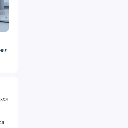
ачил
ихся
ся