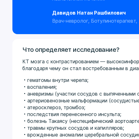
Давидов Натан Рашбилович
Врач-невролог, Ботулинотерапевт,
Что определяет исследование?
КТ мозга с контрастированием — высокоинфор
благодаря чему он стал востребованным в диа
гематомы внутри черепа;
воспаления;
аневризмы (участки сосудов с выпяченными с
артериовенозные мальформации (сосудистые
атеросклероз, тромбоз;
последствия перенесенного инсульта;
болезнь Такаясу (неспецифический аортоарте
травмы крупных сосудов и капилляров;
врожденные аномалии церебральной сосудис