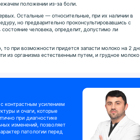
ежачем положении из-за боли.
рвых. Остальные — относительные, при их наличии в
едуру, но предварительно проконсультировавшись с
 состояние человека, определит, допустимо ли
 то при возможности придется запасти молоко на 2 дн
йти из организма естественным путем, и грудное молоко
а с контрастным усилением
ктуры и очаги, которые
итично при диагностике
ьных изменений, позволяет
арактер патологии перед