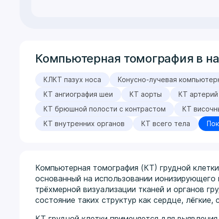
Компьютерная томография в н
КЛКТ пазух носа
Конусно-лучевая компьютер
КТ ангиография шеи
КТ аорты
КТ артерий
КТ брюшной полости с контрастом
КТ височн
КТ внутренних органов
КТ всего тела
Пок
Компьютерная томография (КТ) грудной клетки
основанный на использовании ионизирующего 
трёхмерной визуализации тканей и органов гр
состояние таких структур как сердце, лёгкие, 
КТ грудной клетки применяется для выявления