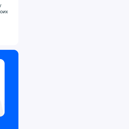
у
боих