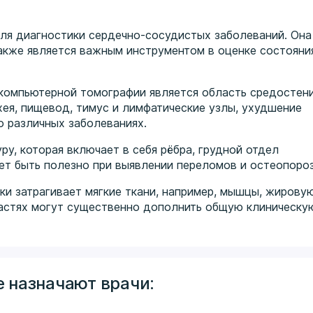
для диагностики сердечно-сосудистых заболеваний. Она
акже является важным инструментом в оценке состояни
компьютерной томографии является область средостени
хея, пищевод, тимус и лимфатические узлы, ухудшение
о различных заболеваниях.
у, которая включает в себя рёбра, грудной отдел
ет быть полезно при выявлении переломов и остеопороз
ки затрагивает мягкие ткани, например, мышцы, жирову
ластях могут существенно дополнить общую клиническу
 назначают врачи: