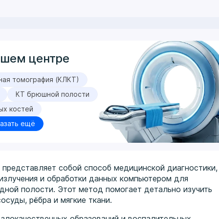
ашем центре
ная томография (КЛКТ)
КТ брюшной полости
ых костей
азать ещё
 представляет собой способ медицинской диагностики,
излучения и обработки данных компьютером для
удной полости. Этот метод помогает детально изучить
сосуды, рёбра и мягкие ткани.
 злокачественных образований и воспалительных