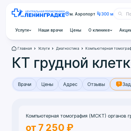
м. Аэропорт
300 м
Услуги
Наши врачи
Цены
О клинике
Акци
Главная
Услуги
Диагностика
Компьютерная томогра
КТ грудной клет
Врачи
Цены
Адрес
Отзывы
Зад
Компьютерная томография (МСКТ) органов г
от 7 250 ₽