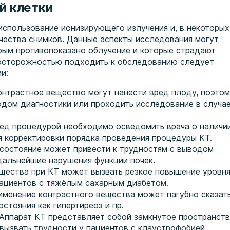
й клетки
использование ионизирующего излучения и, в некоторых
ачества снимков. Данные аспекты исследования могут
орым противопоказано облучение и которые страдают
 осторожностью подходить к обследованию следует
ми:
онтрастное вещество могут нанести вред плоду, поэто
одом диагностики или проходить исследование в случа
ед процедурой необходимо осведомить врача о наличи
 корректировки порядка проведения процедуры КТ.
 состояние может привести к трудностям с выводом
 дальнейшие нарушения функции почек.
ещества при КТ может вызвать резкое повышение уровн
 пациентов с тяжёлым сахарным диабетом.
менение контрастного вещества может пагубно сказат
остояния как гипертиреоз и пр.
Аппарат КТ представляет собой замкнутое пространств
ызвать трудности у пациентов с клаустрофобией.