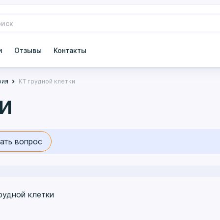
и
Отзывы
Контакты
фия
КТ грудной клетки
ки
ать вопрос
рудной клетки