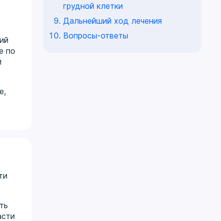
грудной клетки
Дальнейший ход лечения
Вопросы-ответы
ий
е по
й
е,
ти
ть
асти