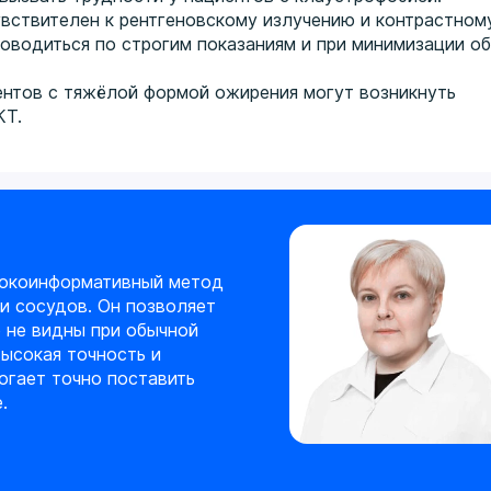
увствителен к рентгеновскому излучению и контрастном
оводиться по строгим показаниям и при минимизации о
ентов с тяжёлой формой ожирения могут возникнуть
КТ.
ысокоинформативный метод
 и сосудов. Он позволяет
о не видны при обычной
высокая точность и
огает точно поставить
.
а