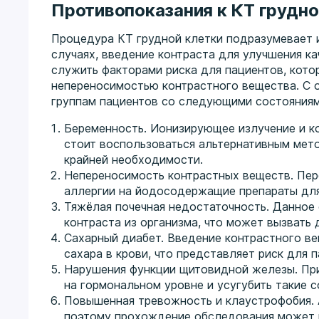
Противопоказания к КТ грудно
Процедура КТ грудной клетки подразумевает 
случаях, введение контраста для улучшения к
служить факторами риска для пациентов, кот
непереносимостью контрастного вещества. С
группам пациентов со следующими состояния
Беременность. Ионизирующее излучение и к
стоит воспользоваться альтернативным мет
крайней необходимости.
Непереносимость контрастных веществ. Пер
аллергии на йодосодержащие препараты для
Тяжёлая почечная недостаточность. Данное
контраста из организма, что может вызвать
Сахарный диабет. Введение контрастного в
сахара в крови, что представляет риск для
Нарушения функции щитовидной железы. При
на гормональном уровне и усугубить такие с
Повышенная тревожность и клаустрофобия. 
поэтому прохождение обследования может в