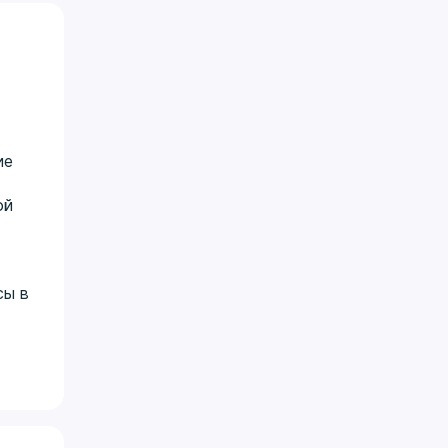
ие
ой
сы в