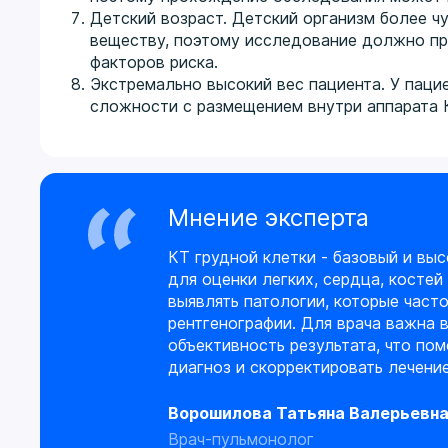
Детский возраст. Детский организм более ч
веществу, поэтому исследование должно пр
факторов риска.
Экстремально высокий вес пациента. У паци
сложности с размещением внутри аппарата 
Мнение эксперта
КТ грудной клетки - базовый и в
для оценки легких, сердца, костей
выявлять патологии, которые част
рентгенографии. Для врача важна 
объективность результата, что пом
диагноз и скорректировать лечение
Ворошилова Татьяна Валерьевн
Врач-пульмонолог