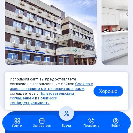
Используя сайт, вы предоставляете
согласие на использование файлов
Cookies с
использованием метрических программ,
Хорошо
соглашаетесь с
Пользовательским
Все фото
соглашением
и
Политикой
конфиденциальности
Остались вопросы?
Услуги
Записаться
Врачи
Позвонить
Войти