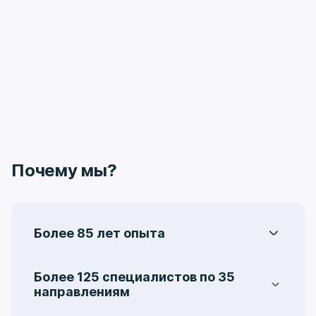
Почему мы?
Более 85 лет опыта
Центральная поликлиника на Ленинградке –
одно из старейших лечебно-
Более 125 специалистов по 35
профилактических учреждений Москвы. Она
направлениям
была организована в 1936 году, как
Услуги охватывают 35 медицинских