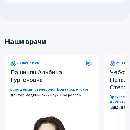
Наши врачи
36 лет стаж
1
29 лет
Пашинян Альбина
Чебота
Гургеновна
Натал
Степа
Врач дерматовенеролог
,
Врач косметолог
Доктор медицинских наук, Профессор
Врач гаст
дерматове
Кандидат 