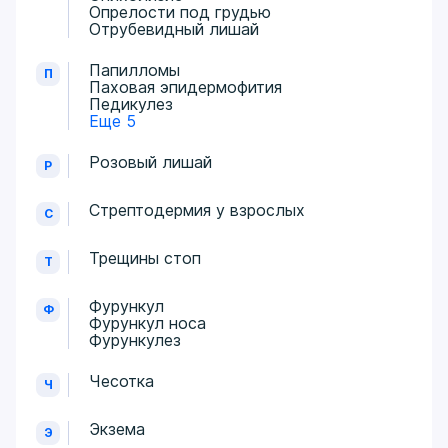
Опрелости под грудью
Отрубевидный лишай
Папилломы
П
Паховая эпидермофития
Педикулез
Еще 5
Розовый лишай
Р
Стрептодермия у взрослых
С
Трещины стоп
Т
Фурункул
Ф
Фурункул носа
Фурункулез
Чесотка
Ч
Экзема
Э