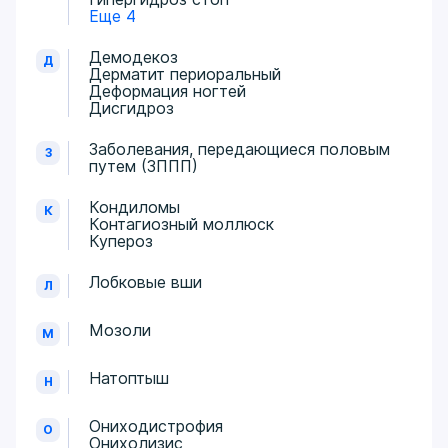
Еще 4
Демодекоз
Д
Дерматит периоральный
Деформация ногтей
Дисгидроз
Заболевания, передающиеся половым
З
путем (ЗППП)
Кондиломы
К
Контагиозный моллюск
Купероз
Лобковые вши
Л
Мозоли
М
Натоптыш
Н
Ониходистрофия
О
Онихолизис