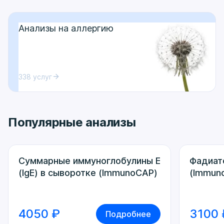
Анализы на аллергию
338 услуг
Популярные анализы
Суммарные иммуноглобулины Е
Фадиат
(IgE) в сыворотке (ImmunoCAP)
(Immun
4050 ₽
3100 
Подробнее