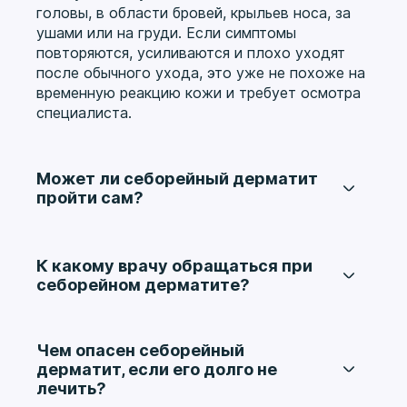
головы, в области бровей, крыльев носа, за
ушами или на груди. Если симптомы
повторяются, усиливаются и плохо уходят
после обычного ухода, это уже не похоже на
временную реакцию кожи и требует осмотра
специалиста.
Может ли себорейный дерматит
пройти сам?
Иногда выраженность симптомов
действительно снижается, особенно если
уменьшается стресс или меняется уход, но
К какому врачу обращаться при
полностью рассчитывать на самостоятельное
себорейном дерматите?
исчезновение проблемы не стоит.
Обычно с такими жалобами обращаются к
Заболевание склонно к рецидивирующему
дерматологу, а при выраженных проблемах с
течению, поэтому без правильного лечения и
волосистой частью головы — также к
Чем опасен себорейный
контроля провоцирующих факторов оно
трихологу. Врач оценивает характер
дерматит, если его долго не
часто возвращается.
высыпаний и шелушения, исключает псориаз,
лечить?
грибковые и другие кожные заболевания и