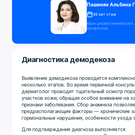
Пашинян Альбина Г
36 лет стаж
Врач дерматовенеролог, 
профессор
Диагностика демодекоза
Выявление демодекоза проводится комплексн
несколько этапов. Во время первичной консул
дерматолог проводит тщательный осмотр пор
участков кожи, обращая особое внимание на х
признаки заболевания. Сбор анамнеза позволя
предрасполагающие факторы — хронические з
гормональные нарушения, особенности ухода з
Для подтверждения диагноза выполняется