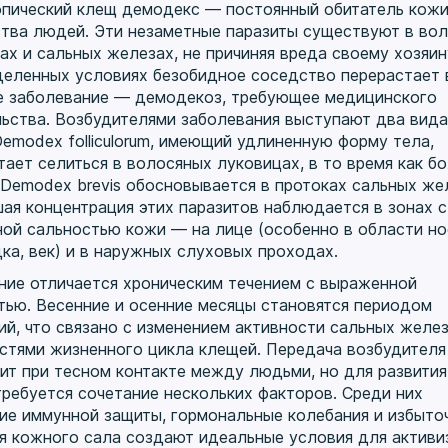
пический клещ демодекс — постоянный обитатель кож
тва людей. Эти незаметные паразиты существуют в во
ах и сальных железах, не причиняя вреда своему хозяин
деленных условиях безобидное соседство перерастает 
е заболевание — демодекоз, требующее медицинского
ьства. Возбудителями заболевания выступают два вида
Demodex folliculorum, имеющий удлиненную форму тела,
тает селиться в волосяных луковицах, в то время как б
 Demodex brevis обосновывается в протоках сальных же
ая концентрация этих паразитов наблюдается в зонах с
ой сальностью кожи — на лице (особенно в области нос
ка, век) и в наружных слуховых проходах.
ние отличается хроническим течением с выраженной
тью. Весенние и осенние месяцы становятся периодом
ий, что связано с изменением активности сальных желез
стями жизненного цикла клещей. Передача возбудителя
ит при тесном контакте между людьми, но для развития
требуется сочетание нескольких факторов. Среди них
ие иммунной защиты, гормональные колебания и избыто
я кожного сала создают идеальные условия для активи