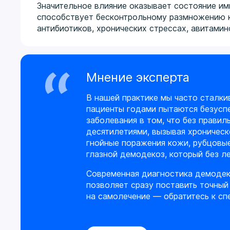
Значительное влияние оказывает состояние и
способствует бесконтрольному размножению к
антибиотиков, хронических стрессах, авитами
Мнение эксперта
В нашей практике мы часто сталки
пациенты годами пытаются безусп
заболевания в том, что без прави
десятилетиями, вызывая хроничес
гнойные поражения кожи, рубцовые
глазной демодекоз, который без л
Современная диагностика демодек
позволяет сразу поставить точный 
на самолечение — обратитесь к сп