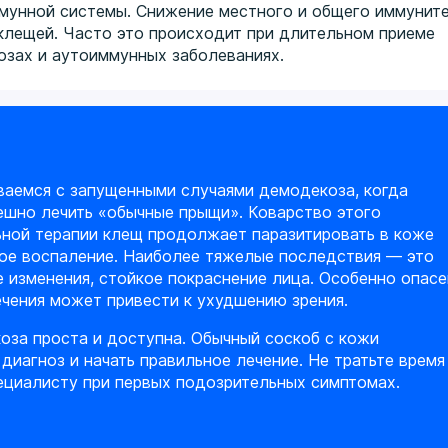
ммунной системы. Снижение местного и общего иммунит
лещей. Часто это происходит при длительном приеме
нозах и аутоиммунных заболеваниях.
ваемся с запущенными случаями демодекоза, когда
ешно лечить «обычные прыщи». Коварство этого
льной терапии клещ продолжает паразитировать в коже
кое воспаление. Наиболее тяжелые последствия — это
 изменения, стойкое покраснение лица. Особенно опасе
ечения может привести к ухудшению зрения.
оза проста и доступна. Обычный соскоб с кожи
диагноз и начать правильное лечение. Не тратьте время
ециалисту при первых подозрительных симптомах.