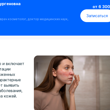
ургеновна
от 6 300
Записаться
врач косметолог, доктор медицинских наук,
о и включает
ьтации
аженных
арактерные
ет выявить
аболевания,
а кожей.