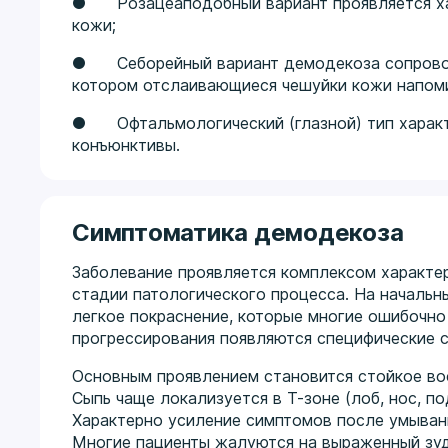
● Розацеаподобный вариант проявляется хар
кожи;
● Себорейный вариант демодекоза сопрово
котором отслаивающиеся чешуйки кожи напоми
● Офтальмологический (глазной) тип характ
конъюнктивы.
Симптоматика демодекоза
Заболевание проявляется комплексом характер
стадии патологического процесса. На началь
легкое покраснение, которые многие ошибочно
прогрессирования появляются специфические 
Основным проявлением становится стойкое во
Сыпь чаще локализуется в Т-зоне (лоб, нос, п
Характерно усиление симптомов после умывани
Многие пациенты жалуются на выраженный зуд,