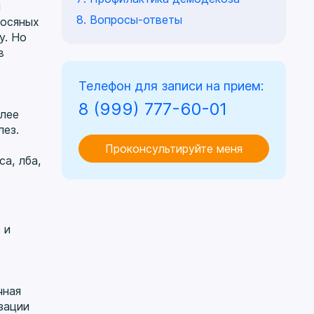
и
Вопросы-ответы
лосяных
у. Но
в
Телефон для записи на прием:
8 (999) 777-60-01
олее
лез.
Проконсультируйте меня
а, лба,
 и
чная
зации