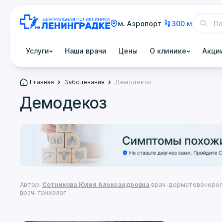
м. Аэропорт
300 м
Услуги
Наши врачи
Цены
О клинике
Акци
Главная
Заболевания
Демодекоз
Демодекоз
Автор:
Сотникова Юлия Александровна
врач-дерматовенерол
врач-трихолог