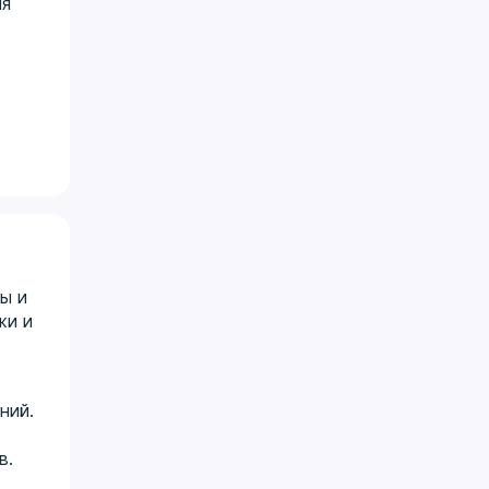
ия
ы и
жи и
ний.
в.