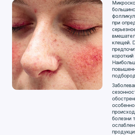
Микроско
большинс
фолликул
при опре
серьезно
вмешател
клещей. 
предпочи
короткий
Наибольш
повышенн
подбород
Заболева
сезоннос
обострен
особенно
происход
болезни 
ослаблен
продукци