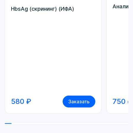
Анализ 
HbsAg (скрининг) (ИФА)
580 ₽
750 ₽
Заказать