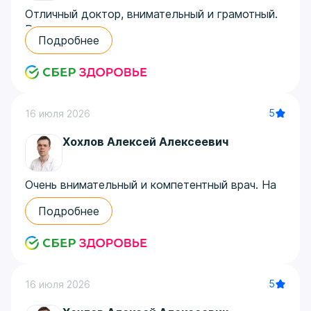
Отличный доктор, внимательный и грамотный.
Рекомендую.
Подробнее
Автор отзыва: Севда
5
16 июля 2026
Хохлов Алексей Алексеевич
Очень внимательный и компетентный врач. На
приеме успокоил и дал все нужные
Подробнее
рекомендации. Очень рекомендую.
Автор отзыва: Елена
5
16 июля 2026