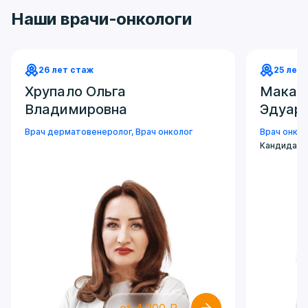
Наши врачи-онкологи
26 лет стаж
25 лет
Хрупало Ольга
Макар
Владимировна
Эдуар
Врач дерматовенеролог
,
Врач онколог
Врач онкол
Кандидат 
от 4 200 ₽