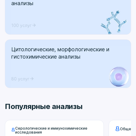
анализы
100 услуг
Цитологические, морфологические и
гистохимические анализы
80 услуг
Популярные анализы
Серологические и иммунохимические
Общекли
исследования