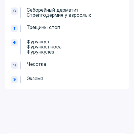
Себорейный дерматит
С
Стрептодермия у взрослых
Трещины стоп
Т
Фурункул
Ф
Фурункул носа
Фурункулез
Чесотка
Ч
Экзема
Э