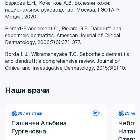
Баркова Е.Н., Кочетков А.В. Болезни кожи:
процесс со временем становится более
национальное руководство. Москва: ГЭОТАР-
стойким и труднее поддается контролю.
Медиа, 2020.
Pierard-Franchimont C., Pierard G.E. Dandruff and
seborrheic dermatitis. American Journal of Clinical
Dermatology, 2006;7(6):371–377.
Borda L.J., Wikramanayake T.C. Seborrheic dermatitis
and dandruff: a comprehensive review. Journal of
Clinical and Investigative Dermatology, 2015;3(2):10.
Наши врачи
36 лет стаж
1
29 лет
Пашинян Альбина
Чебота
Гургеновна
Натал
Степа