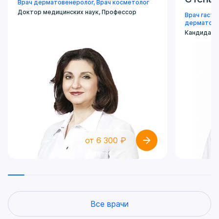
Врач дерматовенеролог
,
Врач косметолог
Доктор медицинских наук, Профессор
Врач гаст
дерматове
Кандидат 
от 6 300 ₽
Все врачи