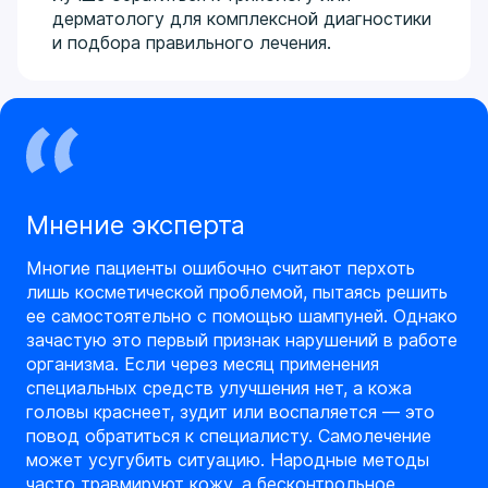
дерматологу для комплексной диагностики
и подбора правильного лечения.
Мнение эксперта
Многие пациенты ошибочно считают перхоть
лишь косметической проблемой, пытаясь решить
ее самостоятельно с помощью шампуней. Однако
зачастую это первый признак нарушений в работе
организма. Если через месяц применения
специальных средств улучшения нет, а кожа
головы краснеет, зудит или воспаляется — это
повод обратиться к специалисту. Самолечение
может усугубить ситуацию. Народные методы
часто травмируют кожу, а бесконтрольное