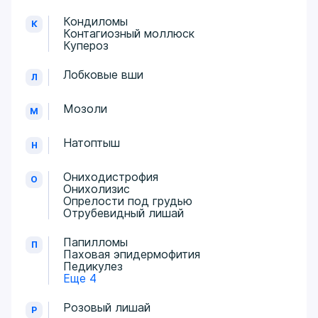
Кондиломы
К
Контагиозный моллюск
Купероз
Лобковые вши
Л
Мозоли
М
Натоптыш
Н
Ониходистрофия
О
Онихолизис
Опрелости под грудью
Отрубевидный лишай
Папилломы
П
Паховая эпидермофития
Педикулез
Еще 4
Розовый лишай
Р