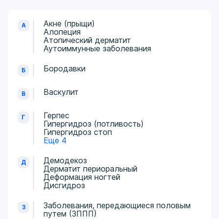
Акне (прыщи)
А
Алопеция
Атопический дерматит
Аутоиммунные заболевания
Бородавки
Б
Васкулит
В
Герпес
Г
Гипергидроз (потливость)
Гипергидроз стоп
Еще 4
Демодекоз
Д
Дерматит периоральный
Деформация ногтей
Дисгидроз
Заболевания, передающиеся половым
З
путем (ЗППП)