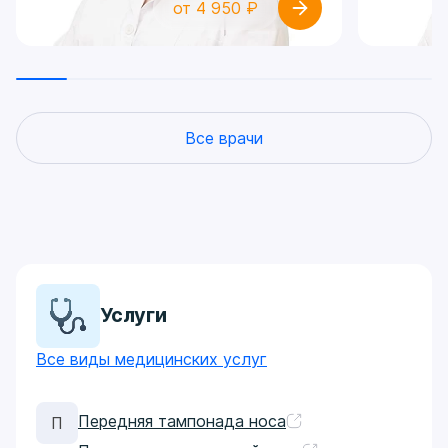
Появление чувства инородного
от 4 950 ₽
тела в глазу и жжение
Слезотечение Если затрагивается
роговица, пациента беспокоит:
Боль в глазу Светобоязнь; Спазм
век; Появление образования на
краю века(ячменя), иногда с
Все врачи
гнойным отделяемым
Услуги
Все виды медицинских услуг
Передняя тампонада носа
П