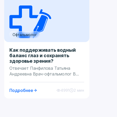
Офтальмолог
Как поддерживать водный
баланс глаз и сохранять
здоровье зрения?
Отвечает Панфилова Татьяна
Андреевна Врач-офтальмолог В
летний период нужно с особым
вниманием относится к здоровью
Подробнее
4991
2 мин
глаз. Сухой и теплый воздух
вызывают раздражение и
провоцируют развитие синдрома
«сухого» глаза. Интенсивное
воздействие солнечного излучения