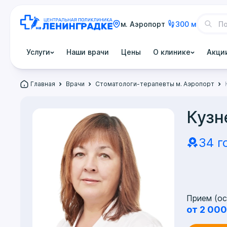
м. Аэропорт
300 м
Услуги
Наши врачи
Цены
О клинике
Акци
Главная
Врачи
Стоматологи-терапевты м. Аэропорт
Кузн
34 г
Прием (ос
от 2 000