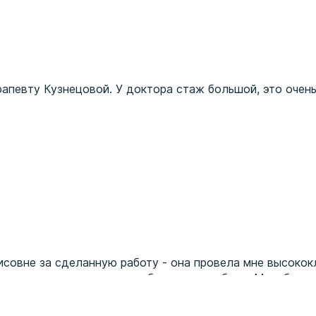
апевту Кузнецовой. У доктора стаж большой, это очень
овне за сделанную работу - она провела мне высокок
ужасом после замены пломбы на этих зубах в Мельбурне
и один из передних верхних зубов визуально был как бу
ничего улучшить. Маргарита Борисовна после тщательно