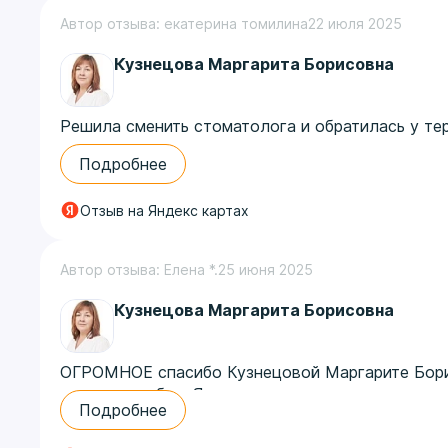
Автор отзыва: екатерина томилина
22 июля 2025
Кузнецова Маргарита Борисовна
Решила сменить стоматолога и обратилась у тер
Подробнее
Отзыв на Яндекс картах
Автор отзыва: Елена *.
25 июня 2025
Кузнецова Маргарита Борисовна
ОГРОМНОЕ спасибо Кузнецовой Маргарите Борис
передних зубов. Я проходила полгода с тихим 
Подробнее
огромную щель между зубами после лечения, но 
последующих визита для коррекции он не смог 