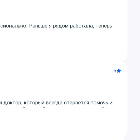
сионально. Раньше я рядом работала, теперь
рошее современное оборудование, ,
 она тоже довольна, говорит , что так
ла полное обследование у кардиолога
 Е.М,, эндокринолога Ефремову Е.М. ,
одарность!
5
й доктор, который всегда старается помочь и
омное, побольше бы таких специалистов!!!