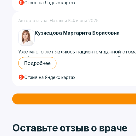
Отзыв на Яндекс картах
реставрацию. Зубки смотрятся ровными и больш
Автор отзыва: Наталья К.
4 июня 2025
Кузнецова Маргарита Борисовна
Уже много лет являюсь пациентом данной стома
профессионал своего дела, внимательный и чут
Подробнее
Также, хотелось бы отметить работу администр
атмосферу, так необходимую при посещении вра
Отзыв на Яндекс картах
Оставьте отзыв о враче