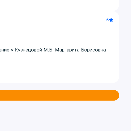
5
ние у Кузнецовой М.Б. Маргарита Борисовна -
ие с отличным результатом.
умеют создать приятную и располагающую