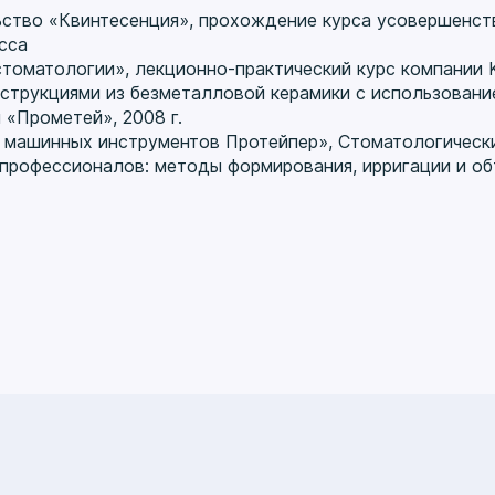
тво «Квинтесенция», прохождение курса усовершенств
сса
оматологии», лекционно-практический курс компании Ker
нструкциями из безметалловой керамики с использовани
 «Прометей», 2008 г.
машинных инструментов Протейпер», Стоматологический
рофессионалов: методы формирования, ирригации и обт