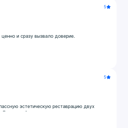
5
 ценно и сразу вызвало доверие.
5
лассную эстетическую реставрацию двух
. Доктор в Австралии оставил не только
дто повернут по вертикали наружу, также за 2
го осмотра смогла сделать идеально для меня