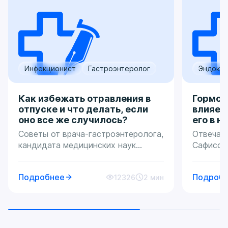
Инфекционист
Гастроэнтеролог
Эндокри
Как избежать отравления в
Гормон 
отпуске и что делать, если
влияет
оно все же случилось?
его в н
Советы от врача-гастроэнтеролога,
Отвечае
кандидата медицинских наук
Сафисов
Прилепской Светланы Ивановны.
Кортизол
Пищевое отравление — острое
действи
Подробнее
Подроб
12326
2 мин
расстройство пищеварения,
адаптир
сопровождающееся симптомами
фактора
интоксикации. Его могут вызвать:
также к
Бактерии: кишечная палочка,
состоян
сальмонелла, листерия, протей,
надпоче