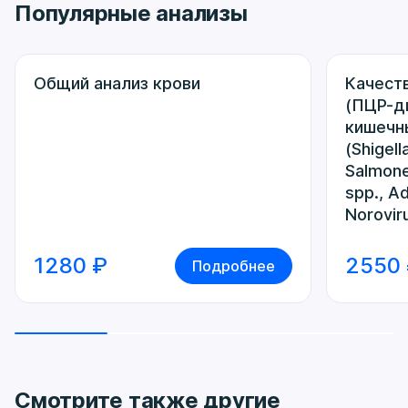
Популярные анализы
Общий анализ крови
Качест
(ПЦР-ди
кишечн
(Shigella
Salmone
spp., Ad
Norovir
1280 ₽
2550
Подробнее
Смотрите также другие