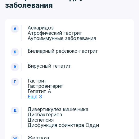
заболевания
Аскаридоз
А
Атрофический гастрит
Аутоиммунные заболевания
Билиарный рефлюкс-гастрит
Б
Вирусный гепатит
В
Гастрит
Г
Гастроэнтерит
Гепатит А
Еще 3
Дивертикулез кишечника
Д
Дисбактериоз
Диспепсия
Дисфункция сфинктера Одди
Желтуха
Ж