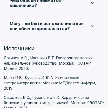
Чем опасен пневматоз
подозрение на острый процесс. Тактика
кишечника?
зависит от клинической картины и причины
Основная опасность определяется не самим
изменений.
термином, а заболеванием, которое его
вызвало. В ряде случаев он сопровождает
Могут ли быть осложнения и как
функциональные нарушения, а в других —
они обычно проявляются?
может быть связан с более серьезной
Да, осложнения зависят от основной причины.
патологией кишечника, включая нарушение
При тяжелом течении возможны усиление
его проходимости и кровоснабжения.
боли, выраженное вздутие, нарушение
Источники
прохождения кишечного содержимого и
состояния, требующие срочной хирургической
Логинов А.С., Ивашкин В.Т. Гастроэнтерология:
оценки.
национальное руководство. Москва: ГЭОТАР-
Медиа, 2020.
Маев И.В., Кучерявый Ю.А. Клиническая
гастроэнтерология. Москва: МЕДпресс-информ,
2019.
Савельев В.С., Гуманенко Е.К. Хирургические
болезни: руководство для врачей. Москва: ГЭОТАР-
Медиа, 2021.