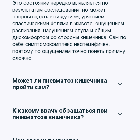
Это состояние нередко выявляется по
результатам обследования, но может
сопровождаться вздутием, урчанием,
спастическими болями в животе, ощущением
распирания, нарушением стула и общим
дискомфортом со стороны кишечника. Сам по
себе симптомокомплекс неспецифичен,
поэтому по ощущениям точно понять причину
сложно.
Может ли пневматоз кишечника
пройти сам?
Все зависит от причины, на фоне которой он
возник. Если не устранен основной процесс,
рассчитывать только на самопроизвольное
К какому врачу обращаться при
улучшение не стоит. Здесь важно не столько
пневматозе кишечника?
ждать, сколько понять, с чем связано
Обычно с таким диагнозом обращаются к
появление газа в стенке кишечника.
гастроэнтерологу или хирургу, если есть
выраженная боль, нарушение стула и