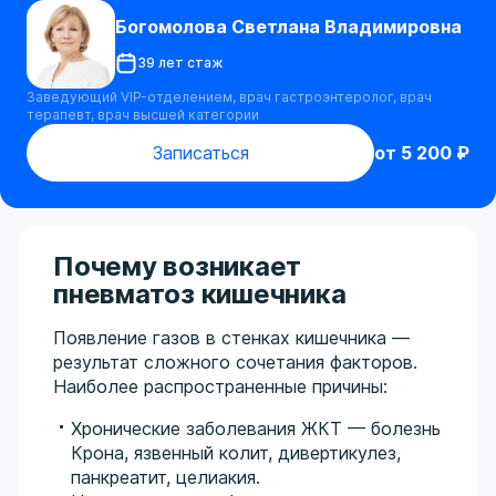
Богомолова Светлана Владимировна
39 лет стаж
Заведующий VIP-отделением, врач гастроэнтеролог, врач
терапевт, врач высшей категории
Записаться
от 5 200 ₽
Почему возникает
пневматоз кишечника
Появление газов в стенках кишечника —
результат сложного сочетания факторов.
Наиболее распространенные причины:
Хронические заболевания ЖКТ — болезнь
Крона, язвенный колит, дивертикулез,
панкреатит, целиакия.