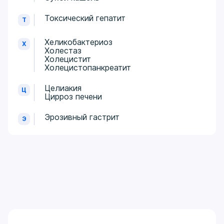
Токсический гепатит
Т
Хеликобактериоз
Х
Холестаз
Холецистит
Холецистопанкреатит
Целиакия
Ц
Цирроз печени
Эрозивный гастрит
Э