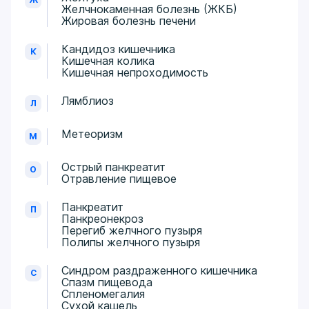
Желчнокаменная болезнь (ЖКБ)
Жировая болезнь печени
Кандидоз кишечника
К
Кишечная колика​
Кишечная непроходимость
Лямблиоз
Л
Метеоризм
М
Острый панкреатит
О
Отравление пищевое
Панкреатит
П
Панкреонекроз
Перегиб желчного пузыря
Полипы желчного пузыря
Синдром раздраженного кишечника
С
Спазм пищевода
Спленомегалия
Сухой кашель