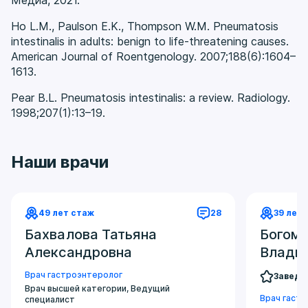
Ho L.M., Paulson E.K., Thompson W.M. Pneumatosis
intestinalis in adults: benign to life-threatening causes.
American Journal of Roentgenology. 2007;188(6):1604–
1613.
Pear B.L. Pneumatosis intestinalis: a review. Radiology.
1998;207(1):13–19.
Наши врачи
49 лет стаж
28
39 лет
Бахвалова Татьяна
Богомо
Александровна
Влади
Врач гастроэнтеролог
Заведу
Врач высшей категории, Ведущий
Врач гаст
специалист