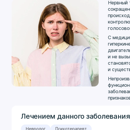
Нервный 
сокращен
происход
контролю
голосово
С медици
гиперкин
двигател
и не выз
становят
и сущест
Непроизв
функцион
заболева
признако
Лечением данного заболевания
Невролог
Психотерапевт