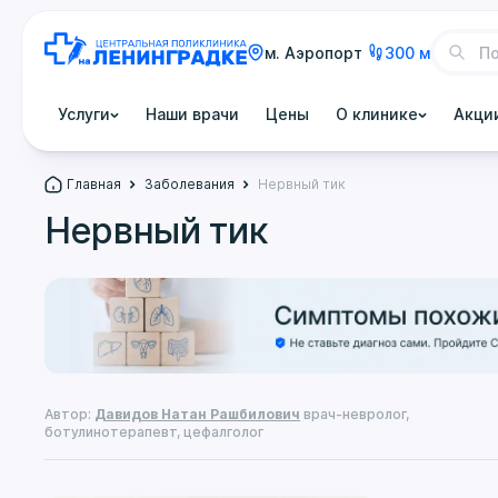
м. Аэропорт
300 м
Услуги
Наши врачи
Цены
О клинике
Акци
Главная
Заболевания
Нервный тик
Нервный тик
Автор:
Давидов Натан Рашбилович
врач-невролог,
ботулинотерапевт, цефалголог