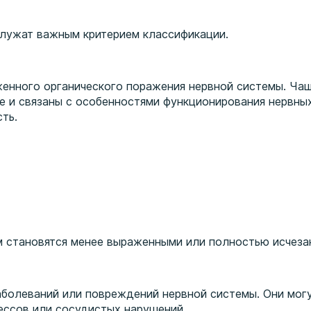
служат важным критерием классификации.
женного органического поражения нервной системы. Ча
те и связаны с особенностями функционирования нервны
ть.
м становятся менее выраженными или полностью исчеза
аболеваний или повреждений нервной системы. Они мог
ессов или сосудистых нарушений.