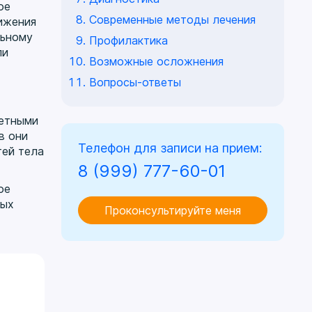
ое
Современные методы лечения
ижения
льному
Профилактика
ли
Возможные осложнения
Вопросы-ответы
метными
в они
Телефон для записи на прием:
тей тела
8 (999) 777-60-01
ое
ных
Проконсультируйте меня