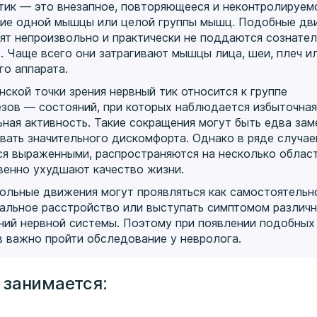
тик — это внезапное, повторяющееся и неконтролируем
ие одной мышцы или целой группы мышц. Подобные дв
ят непроизвольно и практически не поддаются сознате
. Чаще всего они затрагивают мышцы лица, шеи, плеч и
го аппарата.
нской точки зрения нервный тик относится к группе
езов — состояний, при которых наблюдается избыточная
ьная активность. Такие сокращения могут быть едва за
ывать значительного дискомфорта. Однако в ряде случае
ся выраженными, распространяются на несколько облас
венно ухудшают качество жизни.
ольные движения могут проявляться как самостоятельн
альное расстройство или выступать симптомом различ
ний нервной системы. Поэтому при появлении подобных
в важно пройти обследование у невролога.
 занимается: