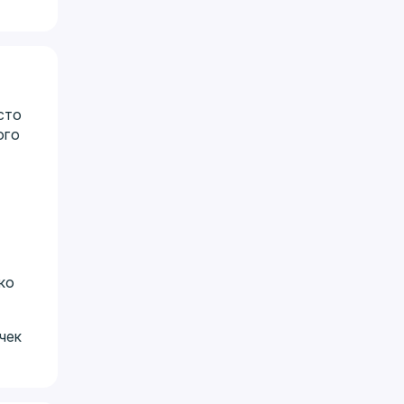
сто
ого
ко
чек