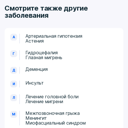
Смотрите также другие
заболевания
Артериальная гипотензия
А
Астения
Гидроцефалия
Г
Глазная мигрень
Деменция
Д
Инсульт
И
Лечение головной боли
Л
Лечение мигрени
Межпозвоночная грыжа
М
Менингит
Миофасциальный синдром