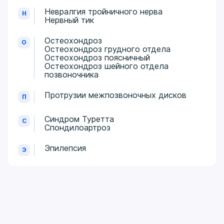
Невралгия тройничного нерва
Н
Нервный тик
Остеохондроз
О
Остеохондроз грудного отдела
Остеохондроз поясничный
Остеохондроз шейного отдела
позвоночника
Протрузии межпозвоночных дисков
П
Синдром Туретта
С
Спондилоартроз
Эпилепсия
Э