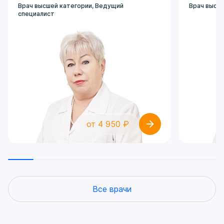
Врач высшей категории, Ведущий
Врач высш
специалист
от 4 950 ₽
Все врачи