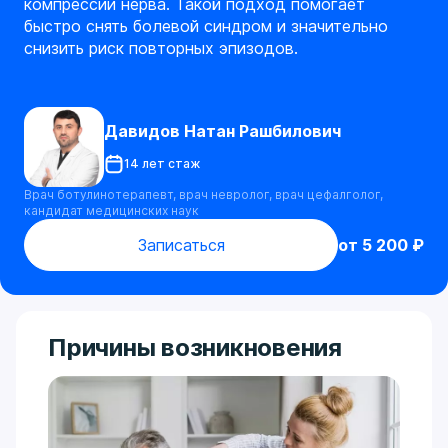
компрессии нерва. Такой подход помогает
быстро снять болевой синдром и значительно
снизить риск повторных эпизодов.
Давидов Натан Рашбилович
14 лет стаж
Врач ботулинотерапевт, врач невролог, врач цефалголог,
кандидат медицинских наук
Записаться
от 5 200 ₽
Причины возникновения