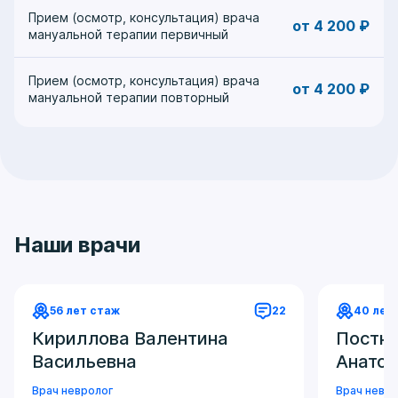
Прием (осмотр, консультация) врача
от 4 200 ₽
мануальной терапии первичный
Прием (осмотр, консультация) врача
от 4 200 ₽
мануальной терапии повторный
Наши врачи
56 лет стаж
22
40 лет
Кириллова Валентина
Постни
Васильевна
Анатол
Врач невролог
Врач невро