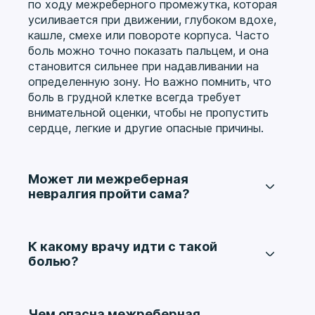
по ходу межреберного промежутка, которая
усиливается при движении, глубоком вдохе,
кашле, смехе или повороте корпуса. Часто
боль можно точно показать пальцем, и она
становится сильнее при надавливании на
определенную зону. Но важно помнить, что
боль в грудной клетке всегда требует
внимательной оценки, чтобы не пропустить
сердце, легкие и другие опасные причины.
Может ли межреберная
невралгия пройти сама?
Если раздражение нерва было связано с
переохлаждением, мышечным спазмом или
временной перегрузкой, боль действительно
К какому врачу идти с такой
может уменьшиться. Но если приступы
болью?
повторяются, усиливаются или мешают
Обычно с такими жалобами обращаются к
нормально дышать и двигаться, полагаться
неврологу или терапевту. Если боль возникла
только на это не стоит. Важно убедиться, что
внезапно и есть сомнения в ее
Чем опасна межреберная