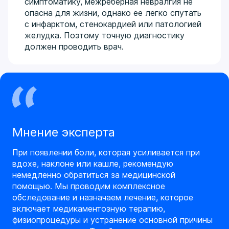
симптоматику, межреберная невралгия не
опасна для жизни, однако ее легко спутать
с инфарктом, стенокардией или патологией
желудка. Поэтому точную диагностику
должен проводить врач.
Мнение эксперта
При появлении боли, которая усиливается при
вдохе, наклоне или кашле, рекомендую
немедленно обратиться за медицинской
помощью. Мы проводим комплексное
обследование и назначаем лечение, которое
включает медикаментозную терапию,
физиопроцедуры и устранение основной причины