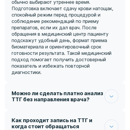
обычно выбирают утреннее время.
Подготовка включает сдачу крови натощак,
спокойный режим перед процедурой и
соблюдение рекомендаций по приему
препаратов, если их дал врач. После
обращения в медицинский центр пациенту
подскажут удобный день, формат приема
биоматериала и ориентировочный срок
готовности результата. Такой медицинский
подход помогает получить достоверный
показатель и избежать повторной
диагностики.
Можно ли сделать платно анализ
ТТГ без направления врача?
Во многих случаях пациент может пройти
лабораторный тест по собственной
инициативе, если хочет проверить функцию
Как проходит запись на ТТГ и
щитовидной железы. Но важно понимать, что
когда стоит обращаться