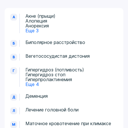
Акне (прыщи)
А
Алопеция
Анорексия
Еще 3
Биполярное расстройство
Б
Вегетососудистая дистония
В
Гипергидроз (потливость)
Г
Гипергидроз стоп
Гиперпролактинемия
Еще 4
Деменция
Д
Лечение головной боли
Л
Маточное кровотечение при климаксе
М