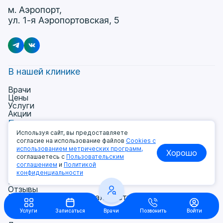
м. Аэропорт,
ул. 1-я Аэропортовская, 5
В нашей клинике
Врачи
Цены
Услуги
Акции
Пациентам
Используя сайт, вы предоставляете
Заболевания
согласие на использование файлов
Cookies с
Программы
использованием метрических программ,
Хорошо
Подготовка к исследованиям
соглашаетесь с
Пользовательским
Налоговый вычет
соглашением
и
Политикой
Блог
конфиденциальности
Контакты
Отзывы
Политика конфиденциальности
О компании
Услуги
Записаться
Врачи
Позвонить
Войти