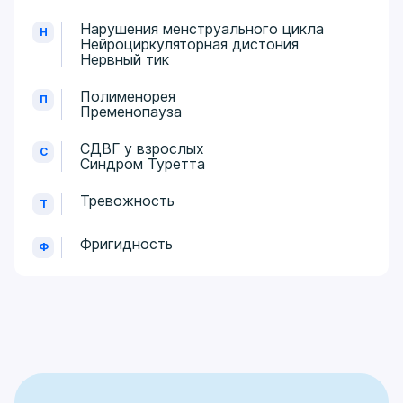
Нарушения менструального цикла
Н
Нейроциркуляторная дистония
Нервный тик
Полименорея
П
Пременопауза
СДВГ у взрослых
С
Синдром Туретта
Тревожность
Т
Фригидность
Ф