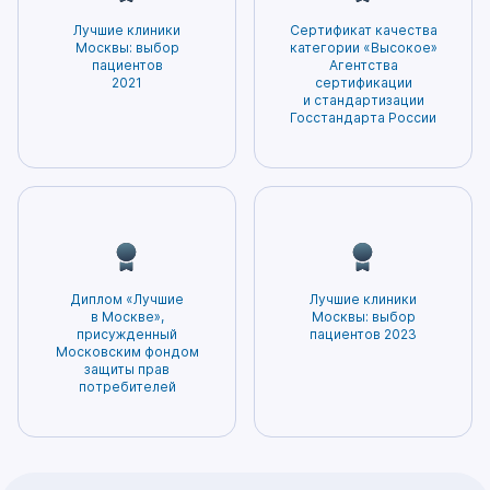
ненужных процедур, а также минимизирует
– залог точной диагностики и эффективного
Лучшие клиники
Сертификат качества
вероятность возникновения побочных
лечения. Нам доверяют нам самое ценное –
Москвы: выбор
категории «Высокое»
эффектов. Благодаря этому пациенты могут
пациентов
Агентства
здоровье. Мы гордимся тем, что заслужили
2021
сертификации
быть уверены в том, что получаемое
доверие и признание наших пациентов!
и стандартизации
лечение будет наиболее безопасным и
Госстандарта России
эффективным.
Диплом «Лучшие
Лучшие клиники
в Москве»,
Москвы: выбор
присужденный
пациентов 2023
Московским фондом
защиты прав
потребителей