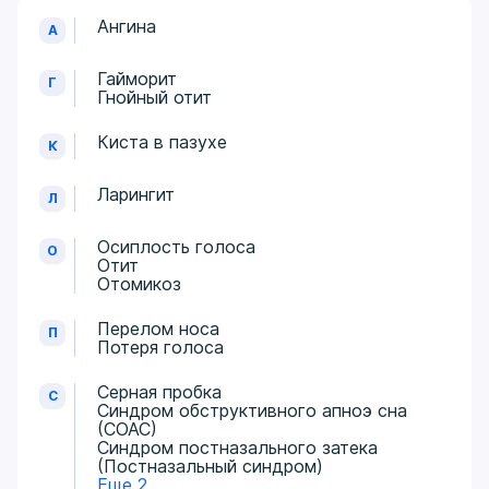
Ангина
А
Гайморит​
Г
Гнойный отит
Киста в пазухе
К
Ларингит
Л
Осиплость голоса
О
Отит
Отомикоз
Перелом носа
П
Потеря голоса
Серная пробка
С
Синдром обструктивного апноэ сна
(СОАС)
Синдром постназального затека
(Постназальный синдром)
Еще 2