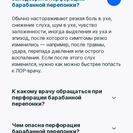
барабанной перепонки?
Обычно настораживают резкая боль в ухе,
снижение слуха, шум в ухе, чувство
заложенности, иногда выделения из уха и
эпизод, после которого симптомы резко
изменились — например, после травмы,
удара, перепада давления или острого
воспаления. Если после этого слух
изменился, нужно как можно быстрее попасть
к ЛОР-врачу.
К какому врачу обращаться при
перфорации барабанной
перепонки?
В такой ситуации нужно обратиться к
оториноларингологу. Самостоятельно капать
что-либо в ухо без осмотра нельзя, потому
Чем опасна перфорация
что при поврежденной перепонке это может
барабанной перепонки?