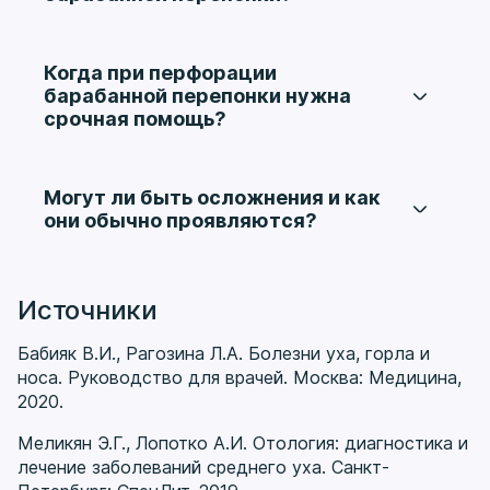
усугубить проблему.
Основная опасность связана со снижением
слуха и риском проникновения инфекции в
более глубокие отделы уха. Если
Когда при перфорации
повреждение не заживает или осложняется
барабанной перепонки нужна
воспалением, могут сохраняться стойкие
срочная помощь?
слуховые нарушения и хронический процесс.
Срочно показаться врачу нужно при сильной
боли, выраженном снижении слуха,
выделениях из уха, головокружении, шуме в
Могут ли быть осложнения и как
ухе или после травмы и перепада давления.
они обычно проявляются?
Такие симптомы могут говорить о значимом
Да, осложнения включают хронический отит,
повреждении структур уха.
стойкое снижение слуха, повторные
воспаления и длительное незаживление
Источники
дефекта. Именно поэтому любые подозрения
на повреждение перепонки требуют ЛОР-
Бабияк В.И., Рагозина Л.А. Болезни уха, горла и
осмотра, а не домашнего лечения.
носа. Руководство для врачей. Москва: Медицина,
2020.
Меликян Э.Г., Лопотко А.И. Отология: диагностика и
лечение заболеваний среднего уха. Санкт-