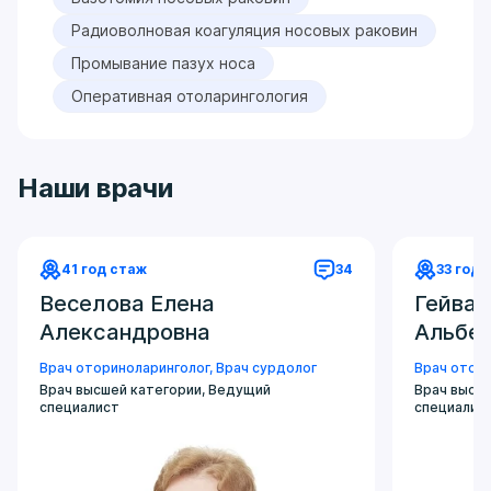
Радиоволновая коагуляция носовых раковин
Промывание пазух носа
Оперативная отоларингология
Наши врачи
41 год стаж
34
33 года
Веселова Елена
Гейва
Александровна
Альбе
Врач оториноларинголог
,
Врач сурдолог
Врач отор
Врач высшей категории, Ведущий
Врач высш
специалист
специалис