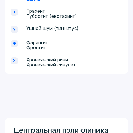
Трахеит
Т
Тубоотит (евстахиит)
Ушной шум (тиннитус)
У
Фарингит
Ф
Фронтит
Хронический ринит
Х
Хронический синусит
Центральная поликлиника