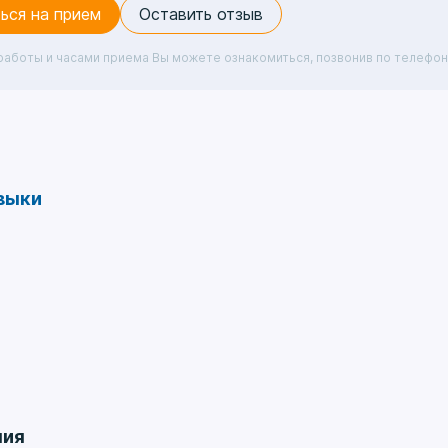
ься на прием
Оставить отзыв
работы и часами приема Вы можете ознакомиться, позвонив по телефон
выки
кий университет им. И.М. Сеченова
ния