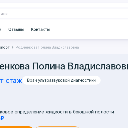
и
Отзывы
Контакты
ропорт
Родченкова Полина Владиславовна
енкова Полина Владиславов
ет стаж
Врач ультразвуковой диагностики
уковое определение жидкости в брюшной полости
 ₽