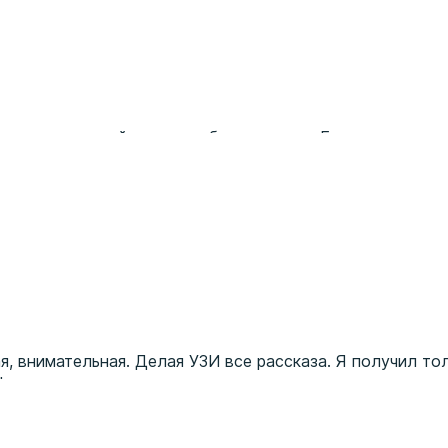
енного в другой клинике обследования. Была направлена
 и при ответах на вопросы. Осмотр проведен профессио
снили.
я, внимательная. Делая УЗИ все рассказа. Я получил т
!