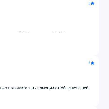
5
 к врачу УЗИ​ Родченковой П. В. Была очень
нально, все детали разъяснили. Иных
5
олько положительные эмоции от общения с ней.