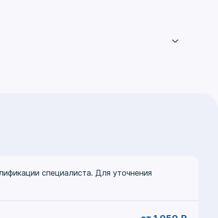
акультета повышения квалификации
. Лумумбы (РУДН)
алификации специалиста. Для уточнения