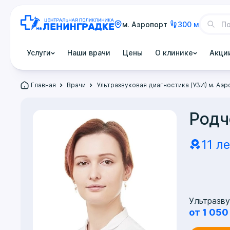
м. Аэропорт
300 м
Услуги
Наши врачи
Цены
О клинике
Акци
Главная
Врачи
Ультразвуковая диагностика (УЗИ) м. Аэ
Родч
11 л
Ультразв
от 1 050