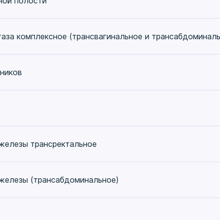
ной полости
таза комплексное (трансвагинальное и трансабдоминаль
чников
 железы трансректальное
 железы (трансабдоминальное)