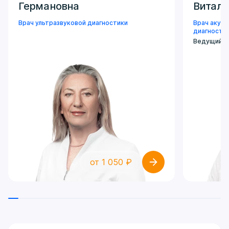
Германовна
Виталь
Врач ультразвуковой диагностики
Врач акуше
диагности
Ведущий сп
от 1 050 ₽