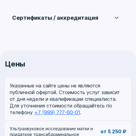
ММА им. Сеченова, 1996 г.
Сертификаты / аккредитация
Интернатура
На базе ОНЦ им. Блохина, 1997 г.
Ультразвуковая диагностика
срок действия до 25.03.2030
Ординатура
На базе ГНЦ, 2001 г.
Цены
Курсы повышения квалификации
РГМУ им. Н.И. Пирогова, профессиональная
переподготовка, 2002 г.
Указанные на сайте цены не являются
РУДН, профессиональная подготовка, 2010
публичной офертой. Стоимость услуг зависит
г.
от дня недели и квалификации специалиста.
РМАПО, профессиональная подготовка,
Для уточнения стоимости обращайтесь по
2015 г.
телефону
+7 (999) 777-60-01
.
Ультразвуковое исследование матки и
от 5 250 ₽
придатков трансабдоминальное