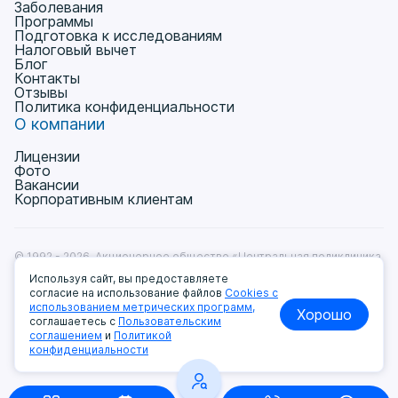
Заболевания
Программы
Подготовка к исследованиям
Налоговый вычет
Блог
Контакты
Отзывы
Политика конфиденциальности
О компании
Лицензии
Фото
Вакансии
Корпоративным клиентам
© 1992 - 2026, Акционерное общество «Центральная поликлиника
на Ленинградке» Лицензия № Л041-01137-77/00368531
Используя сайт, вы предоставляете
от 11.12.2018г.
согласие на использование файлов
Cookies с
Пользовательское соглашение
использованием метрических программ,
Хорошо
Политика обработки и защиты персональных данных
соглашаетесь с
Пользовательским
Мы принимаем к оплате:
соглашением
и
Политикой
конфиденциальности