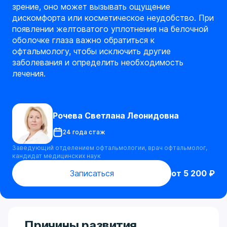
зрение, оно может вызывать ощущение
дискомфорта или косметическое неудобство. При
появлении желтоватого уплотнения на белочной
оболочке глаза важно обратиться к
офтальмологу, чтобы исключить другие
заболевания и определить необходимость
лечения.
Рочева Светлана Леонидовна
24 года стаж
Заведующий отделением офтальмологии, врач офтальмолог,
кандидат медицинских наук
Записаться
от 5 200 ₽
Причины развития