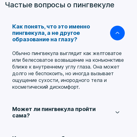
Частые вопросы о пингвекуле
Как понять, что это именно
пингвекула, а не другое
образование на глазу?
Обычно пингвекула выглядит как желтоватое
или белесоватое возвышение на конъюнктиве
ближе к внутреннему углу глаза. Она может
долго не беспокоить, но иногда вызывает
ощущение сухости, инородного тела и
косметический дискомфорт.
Может ли пингвекула пройти
сама?
Как правило, уже сформировавшееся
изменение самостоятельно не исчезает. Если
оно не воспаляется и не вызывает