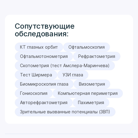
Сопутствующие
обследования:
КТ глазных орбит
Офтальмоскопия
Офтальмотонометрия
Рефрактометрия
Скотометрия (тест Амслера-Маринчева)
Тест Ширмера
УЗИ глаза
Биомикроскопия глаза
Визометрия
Гониоскопия
Компьютерная периметрия
Авторефрактометрия
Пахиметрия
Зрительные вызванные потенциалы (ЗВП)