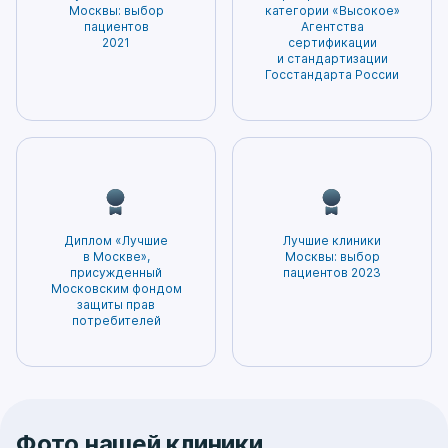
вероятность возникновения побочных
лечения. Нам доверяют нам самое ценное –
Москвы: выбор
категории «Высокое»
эффектов. Благодаря этому пациенты могут
пациентов
Агентства
здоровье. Мы гордимся тем, что заслужили
2021
сертификации
быть уверены в том, что получаемое
доверие и признание наших пациентов!
и стандартизации
лечение будет наиболее безопасным и
Госстандарта России
эффективным.
Диплом «Лучшие
Лучшие клиники
в Москве»,
Москвы: выбор
присужденный
пациентов 2023
Московским фондом
защиты прав
потребителей
Фото нашей клиники