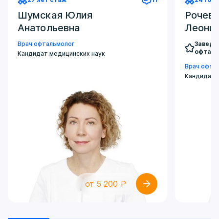
Шумская Юлия
Рочева
Анатольевна
Леони
Врач офтальмолог
Заведу
офталь
Кандидат медицинских наук
Врач офта
Кандидат 
от 5 200 ₽