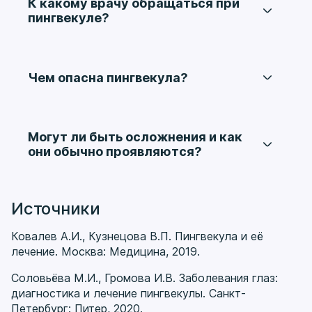
К какому врачу обращаться при
выраженных жалоб, врач может
пингвекуле?
рекомендовать наблюдение.
Обычно с таким изменением обращаются к
офтальмологу. Важно отличить пингвекулу от
других образований конъюнктивы и понять,
Чем опасна пингвекула?
требует ли она только наблюдения или
лечения.
Чаще всего это доброкачественное
изменение, но при раздражении, сухости
глаза и воспалении оно начинает вызывать
Могут ли быть осложнения и как
неприятные симптомы. Клиническое значение
они обычно проявляются?
здесь определяется не только внешним
Чаще осложнения связаны с воспалением,
видом, но и тем, насколько образование
покраснением, сухостью и ощущением
мешает.
инородного тела в глазу. Если симптомы
Источники
усиливаются, нужна повторная оценка
офтальмолога.
Ковалев А.И., Кузнецова В.П. Пингвекула и её
лечение. Москва: Медицина, 2019.
Соловьёва М.И., Громова И.В. Заболевания глаз:
диагностика и лечение пингвекулы. Санкт-
Петербург: Питер, 2020.