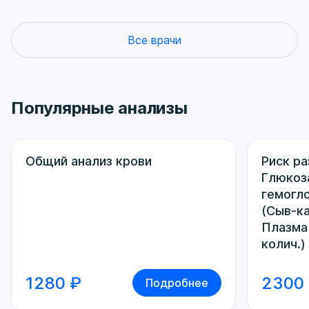
Все врачи
Популярные анализы
Общий анализ крови
Риск ра
Глюкоз
гемогло
(Сыв-к
Плазма 
колич.)
1280 ₽
2300
Подробнее