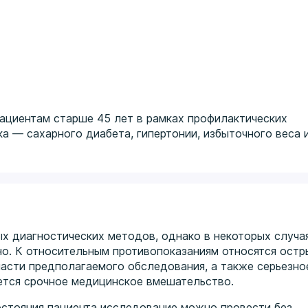
ациентам старше 45 лет в рамках профилактических
а — сахарного диабета, гипертонии, избыточного веса 
х диагностических методов, однако в некоторых случа
но. К относительным противопоказаниям относятся остр
асти предполагаемого обследования, а также серьезно
ется срочное медицинское вмешательство.
остояния пациента исследование можно провести без