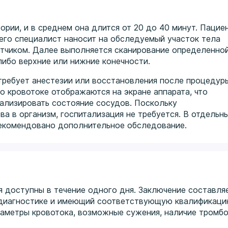
рии, и в среднем она длится от 20 до 40 минут. Пацие
его специалист наносит на обследуемый участок тела
атчиком. Далее выполняется сканирование определенно
либо верхние или нижние конечности.
требует анестезии или восстановления после процедуры
о кровотоке отображаются на экране аппарата, что
ализировать состояние сосудов. Поскольку
а в организм, госпитализация не требуется. В отдельн
рекомендовано дополнительное обследование.
 доступны в течение одного дня. Заключение составля
 диагностике и имеющий соответствующую квалификаци
раметры кровотока, возможные сужения, наличие тромб