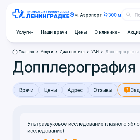
м. Аэропорт
300 м
Услуги
Наши врачи
Цены
О клинике
Акци
Главная
Услуги
Диагностика
УЗИ
Допплерография
Допплерография
Врачи
Цены
Адрес
Отзывы
Зад
Ультразвуковое исследование глазного ябло
исследование)