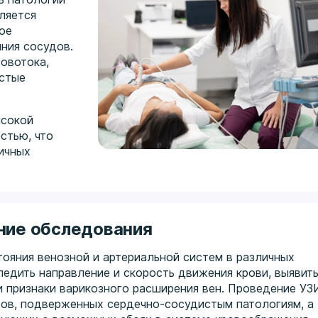
ляется
ое
ния сосудов.
овотока,
истые
ысокой
стью, что
ичных
ние обследования
ояния венозной и артериальной систем в различных
едить направление и скорость движения крови, выявит
и признаки варикозного расширения вен. Проведение УЗ
ов, подверженных сердечно-сосудистым патологиям, а