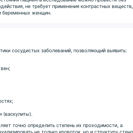
здействия, не требует применения контрастных веществ,
и беременных женщин.
тики сосудистых заболеваний, позволяющий выявить:
вен;
остях;
 (васкулиты).
ляет точно определить степень их проходимости, а
ализировать не только кровоток, но и структуру стен