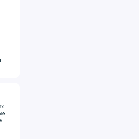
и
ях
ые
е