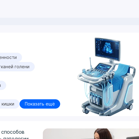
енности
тканей голени
ы
 кишки
Показать ещё
 способов
ь патологии