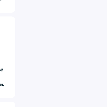
ой
я,