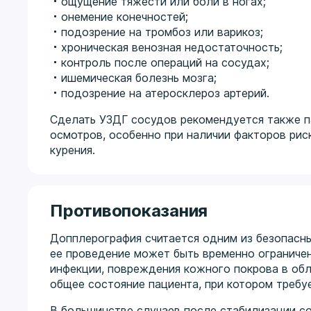
ощущение тяжести или боли в ногах;
онемение конечностей;
подозрение на тромбоз или варикоз;
хроническая венозная недостаточность;
контроль после операций на сосудах;
ишемическая болезнь мозга;
подозрение на атеросклероз артерий.
Сделать УЗДГ сосудов рекомендуется также п
осмотров, особенно при наличии факторов риск
курения.
Противопоказания
Допплерография считается одним из безопасны
ее проведение может быть временно ограниче
инфекции, повреждения кожного покрова в обл
общее состояние пациента, при котором требу
В большинстве случаев после стабилизации с