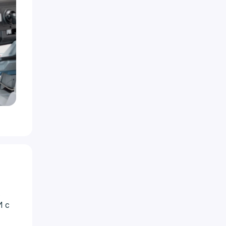
ь
И с