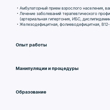
Амбулаторный прием взрослого населения, ва
Лечение заболеваний терапевтического профи
(артериальная гипертония, ИБС, дислипидемии
Железодефицитная, фолиеводефицитная, В12-
Опыт работы
Стаж 19 лет
Манипуляции и процедуры
ГБУЗ Городская поликлиника № 22 ДЗМ, врач-т
Взятие мазков из зева на выявление стрептокок
2007 – 2014 гг.
Образование
ГБУЗ Городская поликлиника № 22 филиал 2 ДЗ
ВУЗ
2014 – 2015 гг.
ГОУ ВПО Российский Государственный Медицин