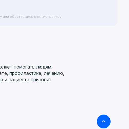
у или обратившись в регистратуру
воляет помогать людям.
те, профилактике, лечению,
а и пациента приносит
ия. Систематически