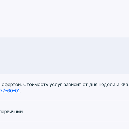
слей промышленности и сельского хозяйства», ГБОУ РМ
жных состояниях на догоспитальном этапе», ГБОУ ДПО
остики и лечения», ФГБОУ ВО РНИМУ им. Н.И. Пирогова, 
ьности «Диетология», 2019 г.
гипертония», ФГБОУ ВО РНИМУ им. Н.И. Пирогова, 2019 г
снование выбора», ФГБУЗ ЦКБ РАН, 2019 г.
условиях воздействия вредных производственных факт
й офертой. Стоимость услуг зависит от дня недели и кв
ь на догоспитальном этапе», АНО ДПО, 2020 г.
777-60-01
.
снование выбора», ФГБУЗ ЦКБ РАН, 2020 г.
», ООО Акнауцер, 2021 г.
пациентов с COVID 19», 2021 г.
 первичный
ОО Многопрофильная академия развития и технологий, 
ООО Многопрофильная академия развития и технологий, 
а ИСМП в медицинской организации», ФГБНУ НИИ Ревма