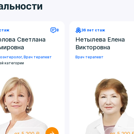
иальности
 стаж
8
36 лет стаж
олова Светлана
Нетылева Елена
мировна
Викторовна
роэнтеролог
,
Врач терапевт
Врач терапевт
ей категории
от 5 200 ₽
от 5 200 