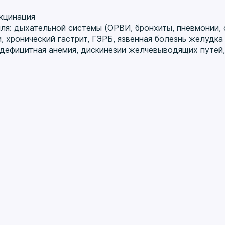
кцинация
ля: дыхательной системы (ОРВИ, бронхиты, пневмонии,
, хронический гастрит, ГЭРБ, язвенная болезнь желудка 
дефицитная анемия, дискинезии желчевыводящих путей,
ерапевт
ка при остром тонзиллите, экспресс-тесты на грипп, ков
М, врач-терапевт
ский Университет, «Лечебное дело», 2006 г.