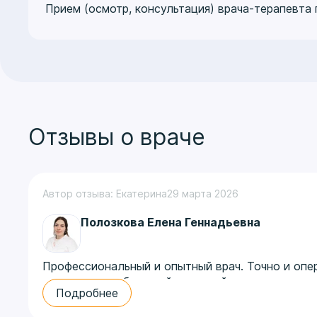
Медицинский университет инноваций и развити
Прием (осмотр, консультация) врача-терапевта
«Сердечно-сосудистая коморбидность: профил
«Сердечно-сосудистая коморбидность: профил
Отзывы о враче
Автор отзыва: Екатерина
29 марта 2026
Полозкова Елена Геннадьевна
Профессиональный и опытный врач. Точно и опе
специалист, с большой эмпатией к пациентам.
Подробнее