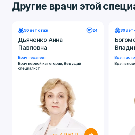
Другие врачи этой спец
50 лет стаж
24
39 лет
Дьяченко Анна
Богом
Павловна
Влади
Врач терапевт
Врач гаст
Врач первой категории, Ведущий
Врач высш
специалист
от 4 950 ₽