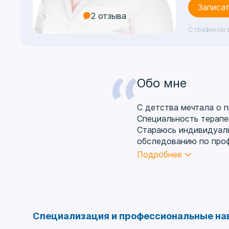
Записат
2 отзыва
С графиком 
Обо мне
С детства мечтала о п
Специальность терапе
Стараюсь индивидуаль
обследованию по проф
лучший результат. По
Подробнее
принимаю участие в на
Специализация и профессиональные на