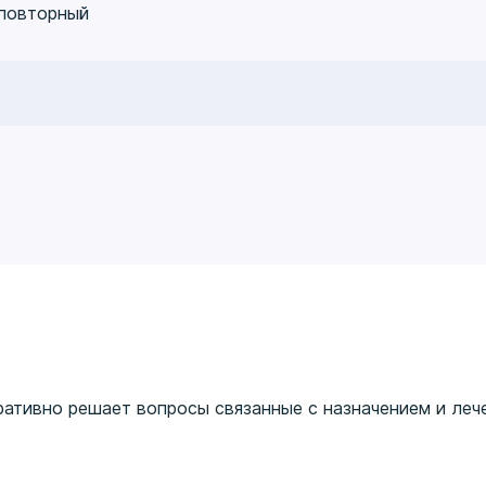
я, 2024 г.
 повторный
актика и лечение», ФГАОУ ВО МГМУ им. И.М. Сеченова, 
актика и лечение», ФГАОУ ВО МГМУ им. И.М. Сеченова, 
ративно решает вопросы связанные с назначением и леч