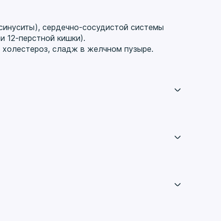
 синуситы), сердечно-сосудистой системы
и 12-перстной кишки).
 холестероз, сладж в желчном пузыре.
ид 19, мазок на кишечную группу