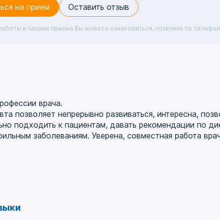
ься на прием
Оставить отзыв
работы и часами приема Вы можете ознакомиться, позвонив по телефон
рофессии врача.
вта позволяет непрерывно развиваться, интересна, поз
но подходить к пациентам, давать рекомендации по дие
ильным заболеваниям. Уверена, совместная работа врач
стоянно повышаю свой профессиональный уровень и знан
учных конференциях, семинарах, лекциях.
выки