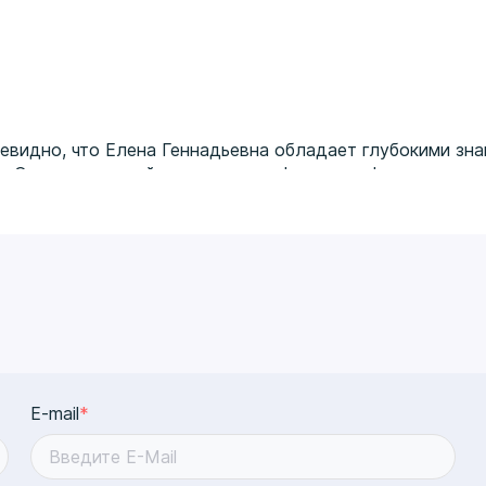
чевидно, что Елена Геннадьевна обладает глубокими зн
и. Очаровательный человек и профессионал!
E-mail
*