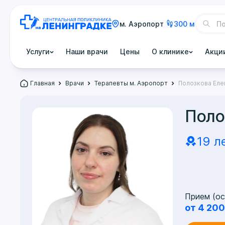
м. Аэропорт
300 м
Услуги
Наши врачи
Цены
О клинике
Акци
Главная
Врачи
Терапевты м. Аэропорт
Полозкова Еле
Поло
19 л
Прием (ос
от 4 200