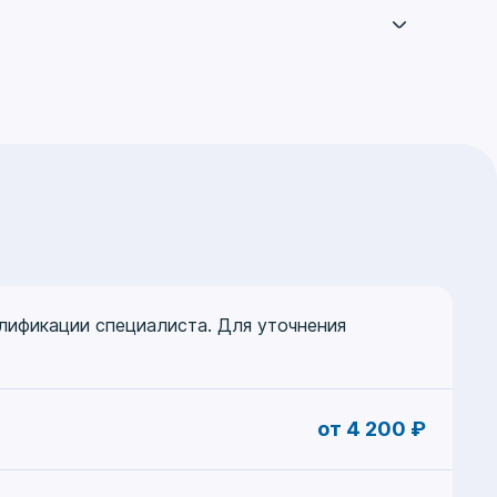
АПО МЗ РФ, 2015 г.
 РМАНПО МЗ РФ, 2018 г.
2018 г.
.
оров», ГБОУ ДПО РМАНПО МЗ РФ, 2020 г.
алификации специалиста. Для уточнения
от 4 200 ₽
2021 г.
2023 г.
тологии им. В.А. Насоновой АНО ДПО