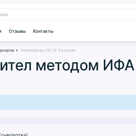
и
Отзывы
Контакты
аркеров
Онкомаркер СА-15-3 в крови
ител методом ИФА
(сыворотка)