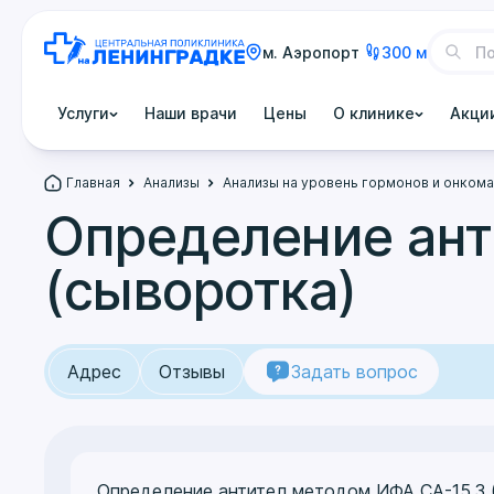
м. Аэропорт
300 м
Услуги
Наши врачи
Цены
О клинике
Акци
Главная
Анализы
Анализы на уровень гормонов и онком
Определение ант
(сыворотка)
Адрес
Отзывы
Задать вопрос
Определение антител методом ИФА СА-15,3 