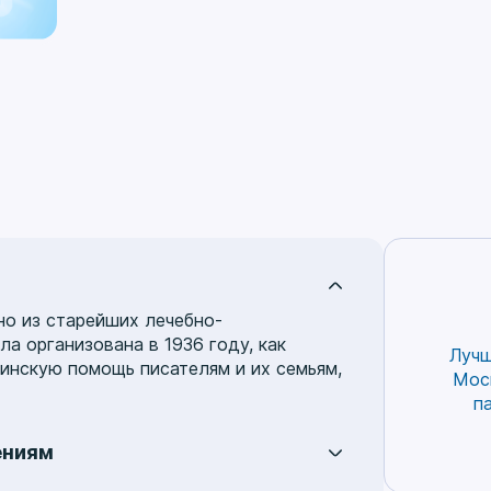
но из старейших лечебно-
а организована в 1936 году, как
Лучш
нскую помощь писателям и их семьям,
Мос
п
ениям
ий, включая:
аллергологию
,