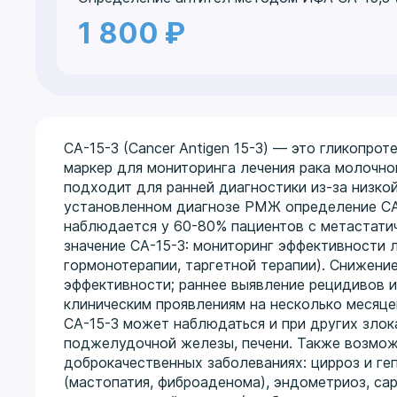
1 800 ₽
СА-15-3 (Cancer Antigen 15-3) — это гликопрот
маркер для мониторинга лечения рака молочно
подходит для ранней диагностики из-за низко
установленном диагнозе РМЖ определение СА-
наблюдается у 60-80% пациентов с метастати
значение СА-15-3: мониторинг эффективности 
гормонотерапии, таргетной терапии). Снижение
эффективности; раннее выявление рецидивов 
клиническим проявлениям на несколько месяц
СА-15-3 может наблюдаться и при других злока
поджелудочной железы, печени. Также возмо
доброкачественных заболеваниях: цирроз и ге
(мастопатия, фиброаденома), эндометриоз, са