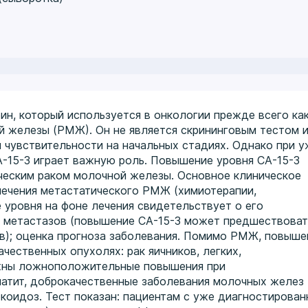
еин, который используется в онкологии прежде всего ка
й железы (РМЖ). Он не является скрининговым тестом и
й чувствительности на начальных стадиях. Однако при у
15-3 играет важную роль. Повышение уровня СА-15-3
ческим раком молочной железы. Основное клиническое
лечения метастатического РМЖ (химиотерапии,
 уровня на фоне лечения свидетельствует о его
и метастазов (повышение СА-15-3 может предшествоват
ев); оценка прогноза заболевания. Помимо РМЖ, повыше
чественных опухолях: рак яичников, легких,
жны ложноположительные повышения при
патит, доброкачественные заболевания молочных желез
ркоидоз. Тест показан: пациентам с уже диагностирова