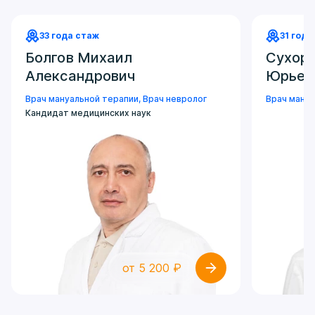
33 года стаж
31 год 
Болгов Михаил
Сухор
Александрович
Юрьев
Врач мануальной терапии
,
Врач невролог
Врач мануа
Кандидат медицинских наук
от 5 200 ₽