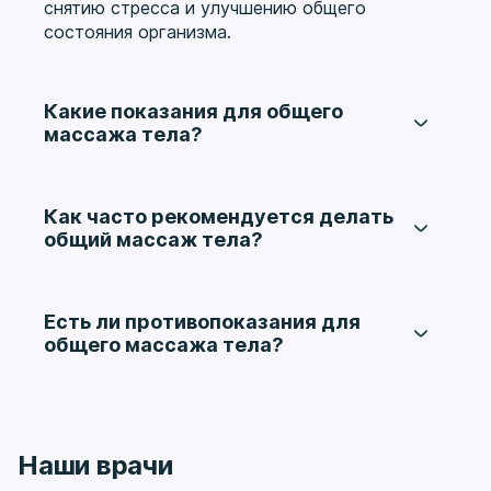
снятию стресса и улучшению общего
состояния организма.
Какие показания для общего
массажа тела?
Показания включают хронические боли,
стресс, усталость, нарушения сна, мышечные
спазмы и восстановление после травм.
Как часто рекомендуется делать
общий массаж тела?
Обычно рекомендуется курс из 5-10 сеансов с
интервалом в 2-3 дня. Для поддержания
эффекта — 1 раз в месяц.
Есть ли противопоказания для
общего массажа тела?
Противопоказания включают кожные
заболевания, инфекционные заболевания,
острые воспаления, сердечно-сосудистые
заболевания.
Наши врачи