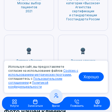
вероятность возникновения побочных
лечения. Нам доверяют нам самое ценное –
Москвы: выбор
категории «Высокое»
эффектов. Благодаря этому пациенты могут
пациентов
Агентства
здоровье. Мы гордимся тем, что заслужили
2021
сертификации
быть уверены в том, что получаемое
доверие и признание наших пациентов!
и стандартизации
лечение будет наиболее безопасным и
Госстандарта России
эффективным.
Диплом «Лучшие
Лучшие клиники
в Москве»,
Москвы: выбор
Используя сайт, вы предоставляете
присужденный
пациентов 2023
согласие на использование файлов
Cookies с
Московским фондом
использованием метрических программ,
Хорошо
защиты прав
соглашаетесь с
Пользовательским
потребителей
соглашением
и
Политикой
конфиденциальности
Услуги
Записаться
Врачи
Позвонить
Войти
Фото нашей клиники