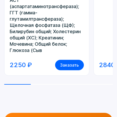
АСТ
(аспартатаминотрансфераза);
ГГТ (гамма-
глутамилтрансфераза);
Щелочная фосфатаза (ЩФ);
Билирубин общий; Холестерин
общий (ХС); Креатинин;
Мочевина; Общий белок;
Глюкоза (Сыв
2250 ₽
2840
Заказать