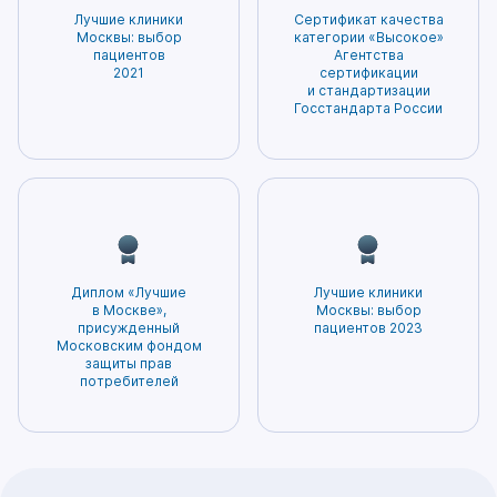
ненужных процедур, а также минимизирует
– залог точной диагностики и эффективного
Лучшие клиники
Сертификат качества
вероятность возникновения побочных
лечения. Нам доверяют нам самое ценное –
Москвы: выбор
категории «Высокое»
эффектов. Благодаря этому пациенты могут
пациентов
Агентства
здоровье. Мы гордимся тем, что заслужили
2021
сертификации
быть уверены в том, что получаемое
доверие и признание наших пациентов!
и стандартизации
лечение будет наиболее безопасным и
Госстандарта России
эффективным.
Диплом «Лучшие
Лучшие клиники
в Москве»,
Москвы: выбор
присужденный
пациентов 2023
Московским фондом
защиты прав
потребителей