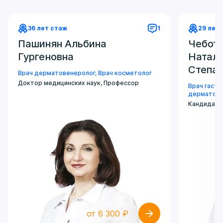
36 лет стаж
1
29 лет
Пашинян Альбина
Чебота
Гургеновна
Натал
Степа
Врач дерматовенеролог
,
Врач косметолог
Доктор медицинских наук, Профессор
Врач гаст
дерматове
Кандидат 
от 6 300 ₽