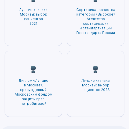
развития заболевания.
специалисты и современное оборудование
ненужных процедур, а также минимизирует
– залог точной диагностики и эффективного
Лучшие клиники
Сертификат качества
вероятность возникновения побочных
лечения. Нам доверяют нам самое ценное –
Москвы: выбор
категории «Высокое»
эффектов. Благодаря этому пациенты могут
пациентов
Агентства
здоровье. Мы гордимся тем, что заслужили
2021
сертификации
быть уверены в том, что получаемое
доверие и признание наших пациентов!
и стандартизации
лечение будет наиболее безопасным и
Госстандарта России
эффективным.
Диплом «Лучшие
Лучшие клиники
в Москве»,
Москвы: выбор
присужденный
пациентов 2023
Московским фондом
защиты прав
потребителей