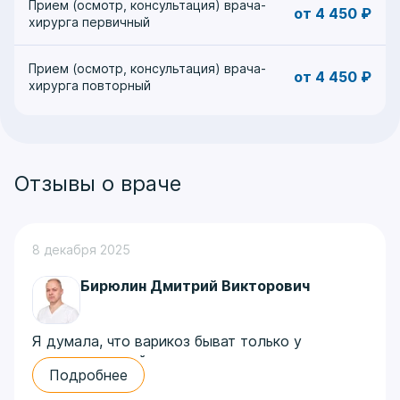
Прием (осмотр, консультация) врача-
от 4 450 ₽
хирурга первичный
Прием (осмотр, консультация) врача-
от 4 450 ₽
хирурга повторный
Отзывы о враче
8 декабря 2025
Бирюлин Дмитрий Викторович
Я думала, что варикоз быват только у
пожилых людей и очень удивилась, когда врач
Подробнее
в поликлинике поставила мне такой диагноз.