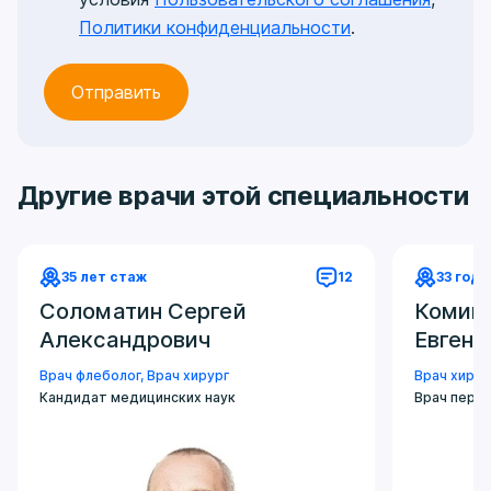
Политики конфиденциальности
.
Другие врачи этой специальности
35 лет стаж
12
33 года
Соломатин Сергей
Комин
Александрович
Евгень
Врач флеболог
,
Врач хирург
Врач хирур
Кандидат медицинских наук
Врач перво