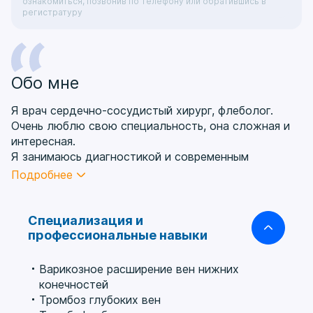
ознакомиться, позвонив по телефону или обратившись в
регистратуру
Обо мне
Я врач сердечно-сосудистый хирург, флеболог.
Очень люблю свою специальность, она сложная и
интересная.
Я занимаюсь диагностикой и современным
лечением всех видов венозной патологии.
Подробнее
Все виды лечения и диагностики я провожу только
сам. В работе руководствуюсь российскими и
международными клиническими рекомендациями,
Специализация и
принципами доказательной медицины. Постоянно
профессиональные навыки
повышаю свой профессиональный уровень и
навыки. Систематически принимаю участие в
Варикозное расширение вен нижних
профильных научных конференциях, конгрессах и
конечностей
мастер-классах.
Тромбоз глубоких вен