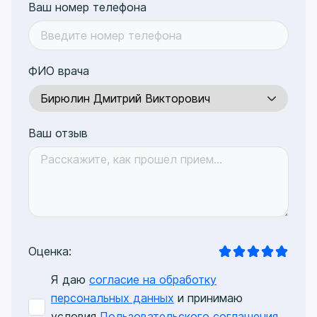
Ваш номер телефона
Понравилось
Спасибо за потрясающий результат!
Автор отзыва: Пациент +7 985 13XXXXX
ФИО врача
Ваш отзыв
Оценка:
Я даю
согласие на обработку
персональных данных
и принимаю
условия
Пользовательского соглашения
,