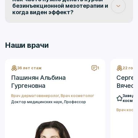
обычно проходит в течение часа или меньше.
безинъекционной мезотерапии и
когда виден эффект?
Обычно курс 4–6 процедур с интервалом 1–2
недели. Первый заметный эффект - уже после
2–3 процедур, устойчивый результат
формируется через весь курс.
Наши врачи
36 лет стаж
1
22 год
Пашинян Альбина
Сергее
Гургеновна
Вячес
Врач дерматовенеролог
,
Врач косметолог
Заведу
космет
Доктор медицинских наук, Профессор
Врач косм