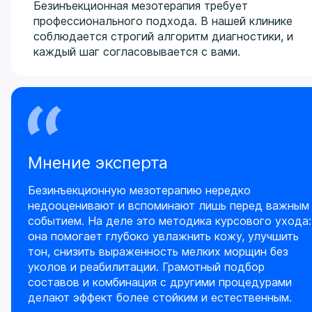
Безинъекционная мезотерапия требует
профессионального подхода. В нашей клинике
соблюдается строгий алгоритм диагностики, и
каждый шаг согласовывается с вами.
Мнение эксперта
Безинъекционную мезотерапию нередко
недооценивают и вспоминают лишь перед важным
событием. На деле это методика курсового ухода:
она помогает глубоко увлажнить кожу, улучшить
тон, снизить выраженность мелких морщин без
уколов и реабилитации. Грамотный подбор
составов и комбинация с другими процедурами
делают эффект более стойким и естественным.