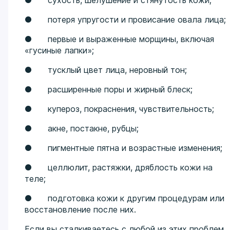
● сухость, шелушение и стянутость кожи;
● потеря упругости и провисание овала лица;
● первые и выраженные морщины, включая
«гусиные лапки»;
● тусклый цвет лица, неровный тон;
● расширенные поры и жирный блеск;
● купероз, покраснения, чувствительность;
● акне, постакне, рубцы;
● пигментные пятна и возрастные изменения;
● целлюлит, растяжки, дряблость кожи на
теле;
● подготовка кожи к другим процедурам или
восстановление после них.
Если вы сталкиваетесь с любой из этих проблем,