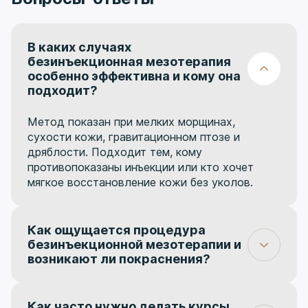
В каких случаях
безинъекционная мезотерапия
особенно эффективна и кому она
подходит?
Метод показан при мелких морщинах,
сухости кожи, гравитационном птозе и
дряблости. Подходит тем, кому
противопоказаны инъекции или кто хочет
мягкое восстановление кожи без уколов.
Как ощущается процедура
безинъекционной мезотерапии и
возникают ли покраснения?
Пациент может ощущать легкое тепло или
покалывание на обработанных участках.
Небольшое покраснение возможно, но
Как часто нужно делать курсы