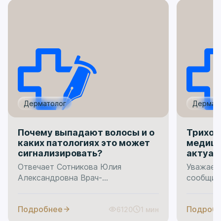
Дерматолог
Дермат
Почему выпадают волосы и о
Трихол
каких патологиях это может
медици
сигнализировать?
актуал
соврем
Отвечает Сотникова Юлия
Уважаем
Александровна Врач-
сообщить
дерматовенеролог В прошедшую
консульт
субботу отмечался
Наши оп
Подробнее
Подроб
6120
1 мин
Международный день алопеции —
дермато