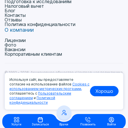
Подготовка к исследованиям
Налоговый вычет
Блог
Контакты
Отзывы
Политика конфиденциальности
О компании
Лицензии
Фото
Вакансии
Корпоративным клиентам
© 1992 - 2026, Акционерное общество «Центральная поликлиника
на Ленинградке» Лицензия № Л041-01137-77/00368531
Используя сайт, вы предоставляете
от 11.12.2018г.
согласие на использование файлов
Cookies с
Пользовательское соглашение
использованием метрических программ,
Хорошо
Политика обработки и защиты персональных данных
соглашаетесь с
Пользовательским
Мы принимаем к оплате:
соглашением
и
Политикой
конфиденциальности
Услуги
Записаться
Врачи
Позвонить
Войти