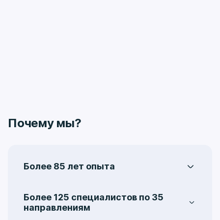
Почему мы?
Более 85 лет опыта
Центральная поликлиника на Ленинградке –
одно из старейших лечебно-
Более 125 специалистов по 35
профилактических учреждений Москвы. Она
направлениям
была организована в 1936 году, как