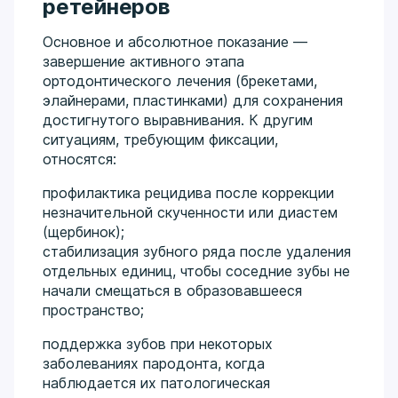
ретейнеров
стоматологов России. Системно изучает
передовые реабилитационные и окклюзионные
Основное и абсолютное показание —
протоколы (включая обучение 2024–2025 гг. по
завершение активного этапа
реорганизации окклюзии и Full Arch).
ортодонтического лечения (брекетами,
элайнерами, пластинками) для сохранения
достигнутого выравнивания. К другим
ситуациям, требующим фиксации,
относятся:
профилактика рецидива после коррекции
незначительной скученности или диастем
(щербинок);
стабилизация зубного ряда после удаления
отдельных единиц, чтобы соседние зубы не
начали смещаться в образовавшееся
пространство;
поддержка зубов при некоторых
заболеваниях пародонта, когда
наблюдается их патологическая