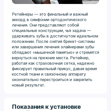
зубочелюстной системы.
Сложная хирургия и имплантация:
Удаление
ретинированных зубов, костная пластика, синус-
Ретейнеры — это финальный и важный
лифтинг с четким пониманием, как будущий
аккорд в симфонии ортодонтического
протез повлияет на сустав и осанку.
лечения. Они представляют собой
Гнатология как философия лечения:
Диагностика
специальные конструкции, чья задача —
дисфункций ВНЧС, выявление причин головных
удерживать зубы в достигнутом идеальном
болей и стираемости зубов. Восстановление
положении. После снятия брекет-системы
правильного прикуса и гармоничной работы
или завершения лечения элайнерами зубы
жевательных мышц перед началом любого
обладают «мышечной памятью» и стремятся
лечения.
вернуться на прежние места. Ретейнер,
Междисциплинарный подход:
Объединение
работая как страховочная сетка, надежно
эндодонтии, хирургии и протезирования для
фиксирует правильный прикус, давая время
долгосрочной стабильности результата без риска
костной ткани и связочному аппарату
«поломок» реставраций.
окончательно перестроиться и закрепить
новый результат.
Образование и развитие:
Выпускник Крымского ГМУ
им. Георгиевского (2013), ординатура (2015). Имеет
действующие сертификаты по общей практике,
ортопедии, хирургии и организации
Показания к установке
здравоохранения. Действующий член Ассоциации