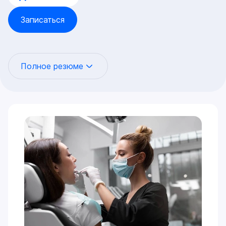
Записаться
Полное резюме
Универсальный специалист экспертного уровня, чья
работа базируется на законах гнатологии. Это
означает, что любое стоматологическое
вмешательство — от небольшой реставрации до
тотальной имплантации — проводится не хаотично,
а с математически выверенным учетом работы
височно-нижнечелюстного сустава (ВНЧС) и
окклюзии.
Цифровая ортопедия и нейромышечный баланс:
Протезирование (виниры, коронки, капы, All-on-
4/6) не просто восстанавливает эстетику, а
перезапускает физиологичную работу всей