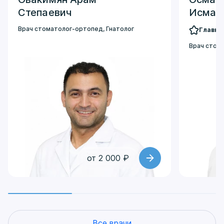
Степаевич
Исмаи
Врач стоматолог-ортопед
,
Гнатолог
Главны
Врач стом
от 2 000 ₽
Все врачи