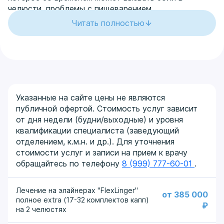
челюсти, проблемы с пищеварением,
преждевременное разрушение зубов и даже
Читать полностью
головные боли.
К счастью, современная стоматология позволяет
эффективно и безопасно провести
ортодонтическую коррекцию прикуса в любом
возрасте. Даже если вам за 30, 40 или 50 — это не
приговор. Главное, вовремя обратиться к
Указанные на сайте цены не являются
специалисту. В «Центральной поликлинике на
публичной офертой. Стоимость услуг зависит
Ленинградке» каждый пациент получает
от дня недели (будни/выходные) и уровня
индивидуальный подход, основанный на принципах
квалификации специалиста (заведующий
доказательной медицины и глубокого уважения к
отделением, к.м.н. и др.). Для уточнения
личным границам.
стоимости услуг и записи на прием к врачу
обращайтесь по телефону
8 (999) 777-60-01
.
Показания
Лечение на элайнерах "FlexLinger"
от 385 000
Исправление неправильного прикуса требуется не
полное extra (17-32 комплектов капп)
₽
на 2 челюстях
только при явных визуальных нарушениях. Часто
проблема проявляется незаметно, но доставляет