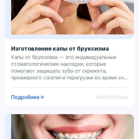
Изготовление капы от бруксизма
Капы от бруксизма — это индивидуальные
стоматологические накладки, которые
помогают защищать зубы от скрежета,
чрезмерного сжатия и перегрузки во время сна.
Бруксизм часто развивается незаметно для
самого пациента: человек может не помнить
Подробнее
231
10 мин
ночных эпизодов, но утром ощущать
напряжение в челюсти, боль в висках,
усталость жевательных мышц, повышенную
чувствительность эмали или замечать сколы
на зубах. Капа не решает все причины
бруксизма, поэтому ее не стоит воспринимать