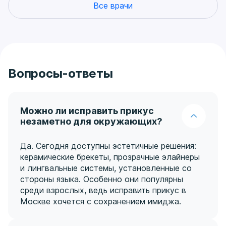
Все врачи
особенно популярные у взрослых. Удобны в
уходе, не мешают общению и подходят для
коррекции умеренных нарушений.
Ортодонтические пластинки и трейнеры
— чаще
используются у детей и подростков, но иногда
применяются и у взрослых при легких формах
Вопросы-ответы
аномалий.
Хирургическое исправление неправильного
прикуса
— назначается при выраженных
диспропорциях челюстей, когда одних брекетов
Можно ли исправить прикус
недостаточно. Такие операции проводятся в
незаметно для окружающих?
тесной связке с ортодонтом и челюстно-лицевым
хирургом.
Да. Сегодня доступны эстетичные решения:
керамические брекеты, прозрачные элайнеры
Особое внимание уделяется исправлению прикуса у
и лингвальные системы, установленные со
взрослых — группа, для которой особенно важно
стороны языка. Особенно они популярны
сочетание эффективности, эстетики и комфорта.
среди взрослых, ведь исправить прикус в
Мы подбираем решение, которое не нарушит ваш
Москве хочется с сохранением имиджа.
образ жизни, но при этом даст стабильный и
долгосрочный результат.