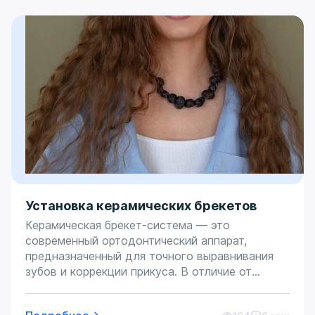
быстро, безболезненно и без последствий для
эмали. Главное — довериться опытному
специалисту и не пытаться снять конструкцию
самостоятельно.
Установка керамических брекетов
Керамическая брекет-система — это
современный ортодонтический аппарат,
предназначенный для точного выравнивания
зубов и коррекции прикуса. В отличие от
традиционных стальных аналогов, данная
конструкция изготавливается из