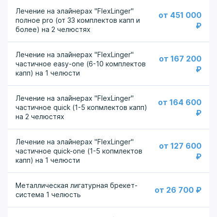
ощутимый дискомфорт:
Лечение на элайнерах "FlexLinger"
от 451 000
полное pro (от 33 комплектов капп и
₽
Зубы смыкаются неравномерно или с усилием.
более) на 2 челюстях
Присутствует скученность, повороты или
наклоны отдельных зубов.
Лечение на элайнерах "FlexLinger"
от 167 200
Между зубами есть заметные промежутки.
частичное easy-one (6-10 комплектов
₽
Наблюдается чрезмерная стираемость эмали.
капп) на 1 челюсти
Верхняя или нижняя челюсть выступает вперед.
При жевании возникают щелчки, хруст или боль в
Лечение на элайнерах "FlexLinger"
области височно-нижнечелюстного сустава.
от 164 600
частичное quick (1-5 копмлектов капп)
Появляются регулярные головные боли,
₽
на 2 челюстях
мышечное напряжение в лице.
Нарушена дикция — трудно произносить
Лечение на элайнерах "FlexLinger"
некоторые звуки.
от 127 600
частичное quick-one (1-5 копмлектов
₽
капп) на 1 челюсти
Даже если вы не видите явных дефектов, но
испытываете подобные симптомы, стоит записаться
на консультацию к ортодонту. Иногда лечение
Металлическая лигатурная брекет-
от 26 700 ₽
прикуса становится ключом к решению хронических
система 1 челюсть
проблем со здоровьем.