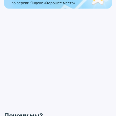
устанавливается ретейнер (несъемный или
съемный), который фиксирует результат. Без него
зубы могут вернуться в исходное положение.
Весь процесс сопровождается поддержкой врача,
который следит за динамикой и вносит изменения
при необходимости.
Рекомендации по
восстановлению и уходу за
полостью рта
После установки ортодонтической системы
особенно важно уделять внимание гигиене.
Используйте ортодонтическую зубную щетку,
монопучковую щетку для очистки вокруг замочков.
Применяйте ирригатор, он эффективно вымывает
остатки пищи из труднодоступных зон.
Почему мы?