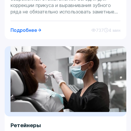
коррекции прикуса и выравнивания зубного
ряда не обязательно использовать заметные
металлические конструкции. Лечение на
элайнерах стало революционным прорывом в
Подробнее
737
4 мин
ортодонтии, предлагающим комфорт, эстетику
и высокую эффективность.
Ретейнеры