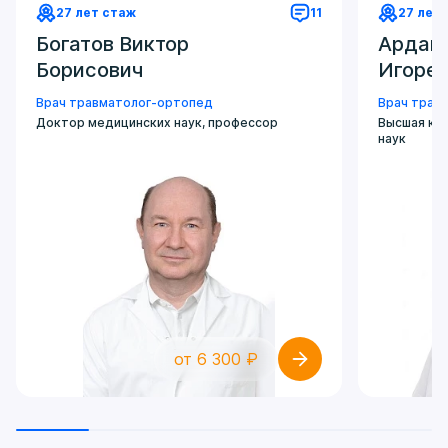
27 лет стаж
11
27 лет
Богатов Виктор
Ардаш
Борисович
Игоре
Врач травматолог-ортопед
Врач трав
Доктор медицинских наук, профессор
Высшая ка
наук
от 6 300 ₽