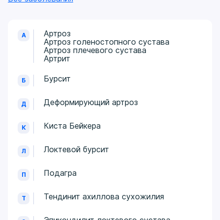
Артроз
А
Артроз голеностопного сустава
Артроз плечевого сустава
Артрит
Бурсит
Б
Деформирующий артроз
Д
Киста Бейкера
К
Локтевой бурсит
Л
Подагра
П
Тендинит ахиллова сухожилия
Т
Эпикондилит локтевого сустава