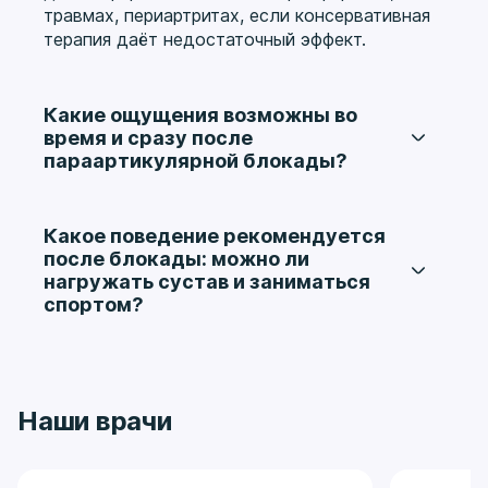
травмах, периартритах, если консервативная
терапия даёт недостаточный эффект.
Какие ощущения возможны во
время и сразу после
параартикулярной блокады?
Во время введения препарата может
ощущаться кратковременная болезненность и
распирание, которые быстро проходят.
Какое поведение рекомендуется
Нередко пациенты отмечают облегчение боли
после блокады: можно ли
уже в первые часы. После процедуры
нагружать сустав и заниматься
рекомендуют щадящий режим для сустава и
спортом?
наблюдение за самочувствием.
В ближайшее время после манипуляции
лучше избегать интенсивных нагрузок и
резких движений в области сустава. Врач
подскажет, когда постепенно возвращаться к
Наши врачи
повседневной активности и лечебной
физкультуре, чтобы поддержать эффект и не
спровоцировать обострение.