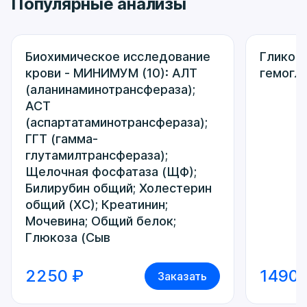
Популярные анализы
Биохимическое исследование
Гликол
крови - МИНИМУМ (10): АЛТ
гемогл
(аланинаминотрансфераза);
АСТ
(аспартатаминотрансфераза);
ГГТ (гамма-
глутамилтрансфераза);
Щелочная фосфатаза (ЩФ);
Билирубин общий; Холестерин
общий (ХС); Креатинин;
Мочевина; Общий белок;
Глюкоза (Сыв
2250 ₽
1490 
Заказать