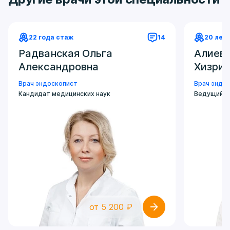
очень боялась. Прошло все отлично, ничего не
заметила.
Понравилось:
22 года стаж
14
20 лет
Радванская Ольга
Алиев
Отличный врач, спасибо большое!
Александровна
Хизри
Автор отзыва: +7 916 07XXXXX
Врач эндоскопист
Врач эндо
Кандидат медицинских наук
Ведущий с
от 5 200 ₽