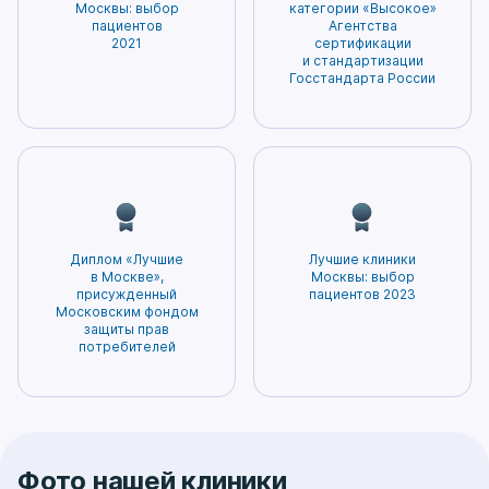
лечения. Нам доверяют нам самое ценное –
Москвы: выбор
категории «Высокое»
эффектов. Благодаря этому пациенты могут
пациентов
Агентства
здоровье. Мы гордимся тем, что заслужили
2021
сертификации
быть уверены в том, что получаемое
доверие и признание наших пациентов!
и стандартизации
лечение будет наиболее безопасным и
Госстандарта России
эффективным.
Диплом «Лучшие
Лучшие клиники
в Москве»,
Москвы: выбор
присужденный
пациентов 2023
Московским фондом
защиты прав
потребителей
Фото нашей клиники