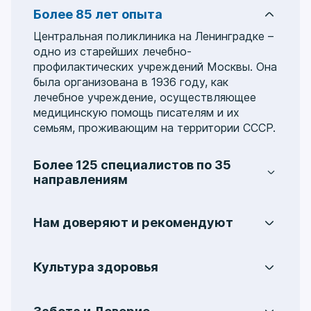
Более 85 лет опыта
Центральная поликлиника на Ленинградке –
одно из старейших лечебно-
профилактических учреждений Москвы. Она
была организована в 1936 году, как
лечебное учреждение, осуществляющее
медицинскую помощь писателям и их
семьям, проживающим на территории СССР.
Более 125 специалистов по 35
направлениям
Услуги охватывают 35 медицинских
направлений, включая:
аллергологию
,
Нам доверяют и рекомендуют
гастроэнтерологию
,
гинекологию
,
На протяжении многих лет пациенты
колопроктологию
,
мануальную терапию
,
обращаются в Центральную поликлинику на
неврологию
,
кардиологию
,
Культура здоровья
Ленинградке и получают качественную
отоларингологию
,
офтальмологию
,
Мы уделяем особое внимание
помощь в решении различных задач со
ревматологию
,
стоматологию
,
формированию культуры здоровья,
здоровьем. Здесь пациент чувствует
дерматологию
,
урологию
,
хирургию
,