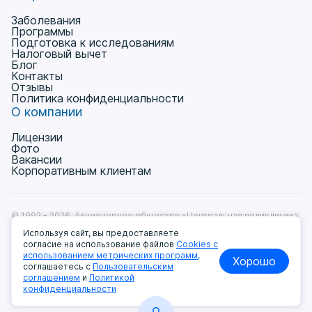
Заболевания
Программы
Подготовка к исследованиям
Налоговый вычет
Блог
Контакты
Отзывы
Политика конфиденциальности
О компании
Лицензии
Фото
Вакансии
Корпоративным клиентам
© 1992 - 2026, Акционерное общество «Центральная поликлиника
на Ленинградке» Лицензия № Л041-01137-77/00368531
Используя сайт, вы предоставляете
от 11.12.2018г.
согласие на использование файлов
Cookies с
Пользовательское соглашение
использованием метрических программ,
Хорошо
Политика обработки и защиты персональных данных
соглашаетесь с
Пользовательским
Мы принимаем к оплате:
соглашением
и
Политикой
конфиденциальности