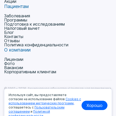
Акции
Пациентам
Заболевания
Программы
Подготовка к исследованиям
Налоговый вычет
Блог
Контакты
Отзывы
Политика конфиденциальности
О компании
Лицензии
Фото
Вакансии
Корпоративным клиентам
© 1992 - 2026, Акционерное общество «Центральная поликлиника
на Ленинградке» Лицензия № Л041-01137-77/00368531
Используя сайт, вы предоставляете
от 11.12.2018г.
согласие на использование файлов
Cookies с
Пользовательское соглашение
использованием метрических программ,
Хорошо
Политика обработки и защиты персональных данных
соглашаетесь с
Пользовательским
Мы принимаем к оплате:
соглашением
и
Политикой
конфиденциальности