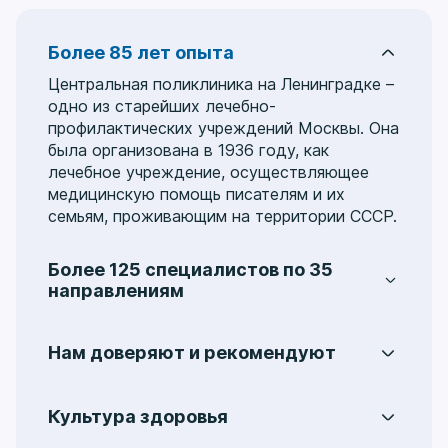
Более 85 лет опыта
Центральная поликлиника на Ленинградке –
одно из старейших лечебно-
профилактических учреждений Москвы. Она
была организована в 1936 году, как
лечебное учреждение, осуществляющее
медицинскую помощь писателям и их
семьям, проживающим на территории СССР.
Более 125 специалистов по 35
направлениям
Услуги охватывают 35 медицинских
направлений, включая:
аллергологию
,
Нам доверяют и рекомендуют
гастроэнтерологию
,
гинекологию
,
На протяжении многих лет пациенты
колопроктологию
,
мануальную терапию
,
обращаются в Центральную поликлинику на
неврологию
,
кардиологию
,
Культура здоровья
Ленинградке и получают качественную
отоларингологию
,
офтальмологию
,
Мы уделяем особое внимание