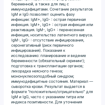
беременной, а также для лиц с
иммунодефицитами. Сочетание результатов
IgM и IgG позволяет оценить фазу
инфекции: IgM+, IgG- : острая первичная
инфекция. IgM+, IgG+ : острая инфекция или
реактивация. IgM-, IgG+ : перенесенная
инфекция, носительство латентного вируса.
IgM-, IgG- : отсутствие инфицирования,
серонегативный (риск первичного
инфицирования). Показания к
исследованию: планирование и ведение
беременности (обязательный скрининг);
подготовка к трансплантации органов;
лихорадка неясного генеза;
мононуклеозоподобный синдром;
иммунодефицитные состояния. Материал —
сыворотка крови. Результат выдается в
формате "положительно/отрицательно" для
IgM и IgG, часто с указанием титра или
индекса позитивности. Для уточнения