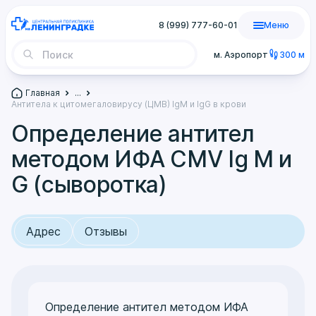
8 (999) 777-60-01
Меню
м. Аэропорт
300 м
Главная
...
Антитела к цитомегаловирусу (ЦМВ) IgM и IgG в крови
Определение антител
методом ИФА CMV Ig M и
G (сыворотка)
Адрес
Отзывы
Определение антител методом ИФА