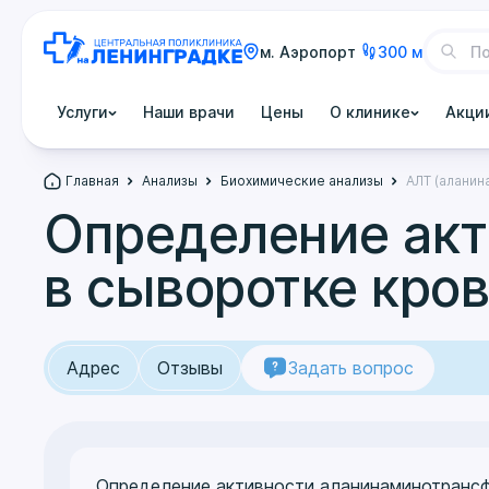
м. Аэропорт
300 м
Услуги
Наши врачи
Цены
О клинике
Акци
Главная
Анализы
Биохимические анализы
АЛТ (аланин
Определение ак
в сыворотке кро
Адрес
Отзывы
Задать вопрос
Определение активности аланинаминотрансф