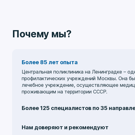
Почему мы?
Более 85 лет опыта
Центральная поликлиника на Ленинградке – од
профилактических учреждений Москвы. Она был
лечебное учреждение, осуществляющее медици
проживающим на территории СССР.
Более 125 специалистов по 35 направл
Услуги охватывают 35 медицинских направлен
гастроэнтерологию
,
гинекологию
,
колопрокто
Нам доверяют и рекомендуют
неврологию
,
кардиологию
,
отоларингологию
,