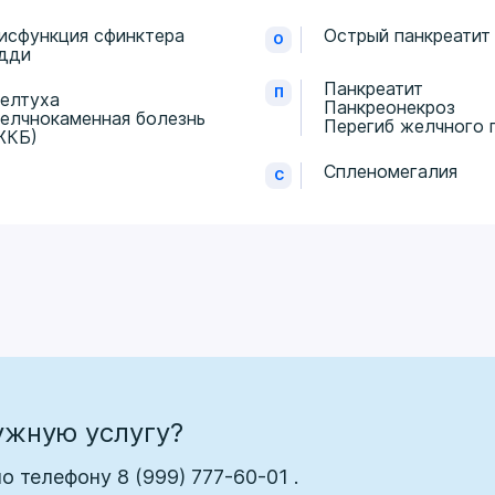
исфункция сфинктера
Острый панкреатит
О
дди
Панкреатит
П
елтуха
Панкреонекроз
елчнокаменная болезнь
Перегиб желчного 
ЖКБ)
Спленомегалия
С
ужную услугу?
по телефону
8 (999) 777-60-01
.