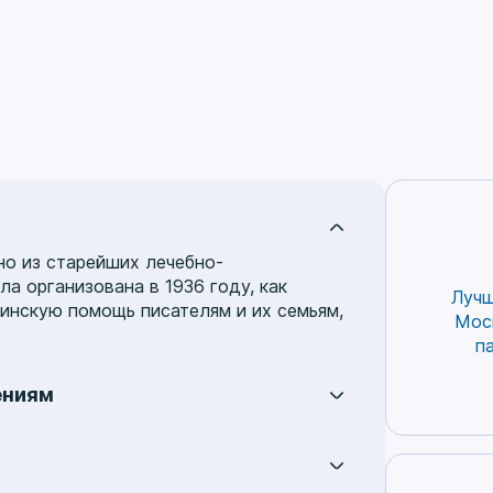
но из старейших лечебно-
а организована в 1936 году, как
Лучш
нскую помощь писателям и их семьям,
Мос
п
ениям
ий, включая:
аллергологию
,
логию
,
мануальную терапию
,
офтальмологию
,
ревматологию
,