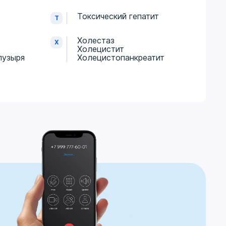
Токсический гепатит
Т
Холестаз
Х
Холецистит
пузыря
Холецистопанкреатит