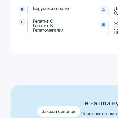
Вирусный гепатит
Д
В
Д
О
Гепатит C
Г
Ж
Ж
Гепатит В
Ж
Гепатомегалия
(
Не нашли н
Заказать звонок
Позвоните нам 