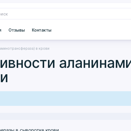
и
Отзывы
Контакты
аминотрансфераза) в крови
тивности аланинам
ви
еразы в сыворотке крови