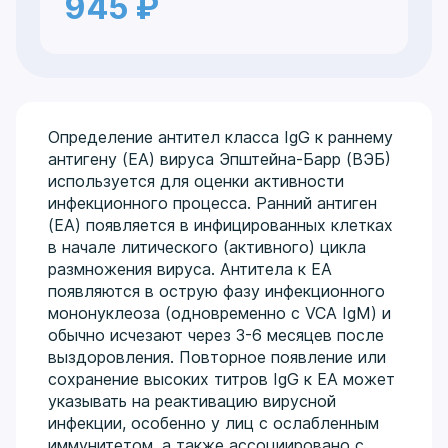
945 ₽
Определение антител класса IgG к раннему
антигену (EA) вируса Эпштейна-Барр (ВЭБ)
используется для оценки активности
инфекционного процесса. Ранний антиген
(EA) появляется в инфицированных клетках
в начале литического (активного) цикла
размножения вируса. Антитела к EA
появляются в острую фазу инфекционного
мононуклеоза (одновременно с VCA IgM) и
обычно исчезают через 3-6 месяцев после
выздоровления. Повторное появление или
сохранение высоких титров IgG к EA может
указывать на реактивацию вирусной
инфекции, особенно у лиц с ослабленным
иммунитетом, а также ассоциировано с