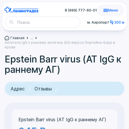
8 (999) 777-60-01
Меню
м. Аэропорт
300 м
Главная
...
Антитела IgG к раннему антигену (EA) вируса Эпштейна-Барр в
крови
Epstein Barr virus (АТ IgG к
раннему АГ)
Адрес
Отзывы
Epstein Barr virus (АТ IgG к раннему АГ)