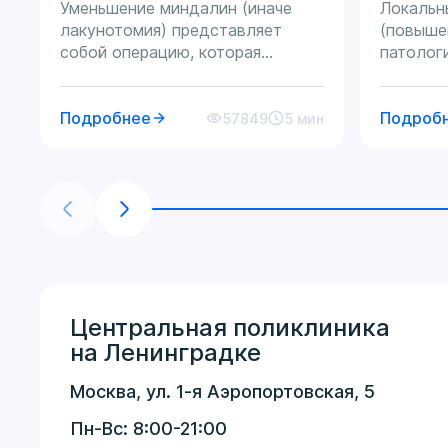
Уменьшение миндалин (иначе
Локальн
лакунотомия) представляет
(повыше
собой операцию, которая
патолог
показана при хроническом
котором
тонзиллите, характеризующемся
выделен
частыми рецидивами и наличием
Подробнее
зонах (л
Подроб
57849
5 мин
гнойных осложнений (абсцессов,
подмыше
флегмон). Наиболее
состоян
благоприятным моментом для ее
повышен
проведения считается период
симпати
между обострениями.
может и
причины,
гормона
других 
назвали
Центральная поликлиника
его пато
на Ленинградке
– пережи
результ
Москва, ул. 1-я Аэропортовская, 5
ученых 
волнуют
Пн-Вс: 8:00-21:00