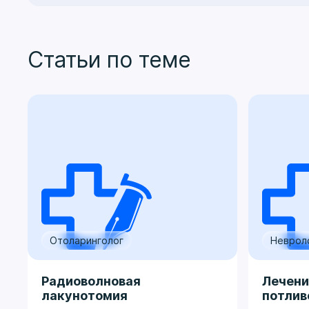
Статьи по теме
Отоларинголог
Неврол
Радиоволновая
Лечени
лакунотомия
потлив