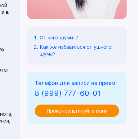
ной
 и в
От чего шумит?
Как же избавиться от ушного
ах
шума?
этот
Телефон для записи на прием:
8 (999) 777-60-01
Проконсультируйте меня
нота,
ния,