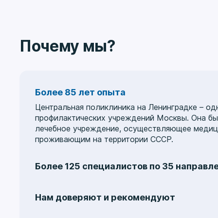
аутотрен
коротки
серьезн
совреме
Почему мы?
лечении
использ
(Dysport
применя
Более 85 лет опыта
кожу за
Нейрото
Центральная поликлиника на Ленинградке – од
передач
профилактических учреждений Москвы. Она был
железы,
лечебное учреждение, осуществляющее медици
потоотд
проживающим на территории СССР.
внутрик
ботулот
Более 125 специалистов по 35 направл
потоотд
день. Эф
Услуги охватывают 35 медицинских направлен
месяцев
гастроэнтерологию
,
гинекологию
,
колопрокто
Нам доверяют и рекомендуют
потливо
неврологию
,
кардиологию
,
отоларингологию
,
эффекти
На протяжении многих лет пациенты обращают
стоматологию
,
дерматологию
,
урологию
,
хиру