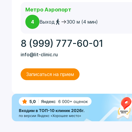
осознав
подмышк
Метро Аэропорт
при это
усилива
4
Выход
300 м (4 мин)
Психоло
разорват
без вра
8 (999) 777-60-01
человек
потоотд
info@lit-clinic.ru
серьезн
пациента
небольш
Записаться на прием
мысли о
сопрово
запахом
эффекти
использ
терапия
транкви
ванночек
хирургич