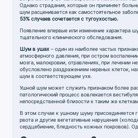
Однако страдания, которые он причиняет больн
шум расценивается как самостоятельное забол
53% случаев сочетается с тугоухостью.
Появление впервые или изменение характера ш
тщательного клинического обследования.
Шум в ушах
– один из наиболее частых признак
атмосферного давления, при остром воспалении
мозга, малокровии, отравлениях, при лечении н
обусловлено раздражением нервных клеток, нах
шум в соответствующем ухе.
Ушной шум может служить признаком более расп
патологический процесс вовлекается вестибуля
непосредственной близости к таким же клеткам 
В этом случае к ушному шуму присоединяется 
рвота и другие вегетативные нарушения (холод
сердцебиение, бледность кожных покровов). Од