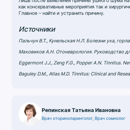
Лишь после выявления причины ушного шума на
как консервативные мероприятия так и хирургич
Главное – найти и устранить причину.
Источники
Пальчун В.Т., Кунельская Н.Л. Болезни уха, горл
Маховиков А.Н. Отоневрология. Руководство дл
Eggermont J.J., Zeng F.G., Popper A.N. Tinnitus. Ne
Baguley D.M., Atlas M.D. Tinnitus: Clinical and Rese
Репинская Татьяна Ивановна
Врач оториноларинголог, Врач сомнолог