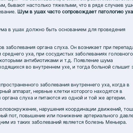
ым, бывают настолько тяжелыми, что в ряде случаев уш
евание.
Шум в ушах часто сопровождает патологию уха
ума в ушах должно быть основанием для проведения
ов заболевания органа слуха. Он возникает при перепад
 среднего уха, при сосудистых заболеваниях головного
екоторыми антибиотиками и т.д. Появление шума
одящихся во внутреннем ухе, и тогда больной слышит 
ространенного заболевания внутреннего уха, когда в
рный аппарат, нервные клетки которого находятся в
органа слуха и питаются из одной и той же артерии.
головокружение, нарушения координации движений, тош
ный пот, повышение или понижение артериального давле
ним из таких заболеваний является болезнь Меньера.