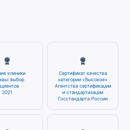
появлением новых эффективных
ностика
методов лечения. В мире
остеопорозом страдают
миллионы людей. Заболевание
приводит к огромному
социально-экономическому
ущербу и без преувеличения
должно быть отнесено к одной
из важнейших медико-
социальных проблем
человечества.
ие клиники
Сертификат качества
квы: выбор
категории «Высокое»
ациентов
Агентства сертификации
2021
и стандартизации
Госстандарта России