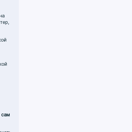
на
тер,
кой
кой
 сам