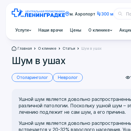
м. Аэропорт
300 м
Услуги
Наши врачи
Цены
О клинике
Акци
Главная
О клинике
Статьи
Шум в ушах
Шум в ушах
Отоларинголог
Невролог
Ушной шум является довольно распространенны
различной патологии. Поскольку ушной шум – э
лечению подлежит не сам шум, а его причина.
Ушной шум является довольно распространенны
встречается у 20-32% взрослого населения. Ушн