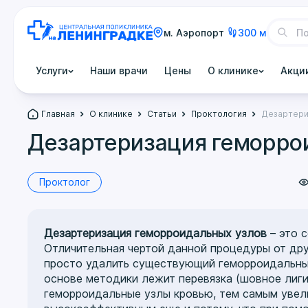
м. Аэропорт
300 м
Услуги
Наши врачи
Цены
О клинике
Акци
Главная
О клинике
Статьи
Проктология
Дезартери
Дезартеризация геморро
Проктолог
Дезартеризация геморроидальных узлов
– это 
Отличительная чертой данной процедуры от дру
просто удалить существующий геморроидальный
основе методики лежит перевязка (шовное лиг
геморроидальные узлы кровью, тем самым увели