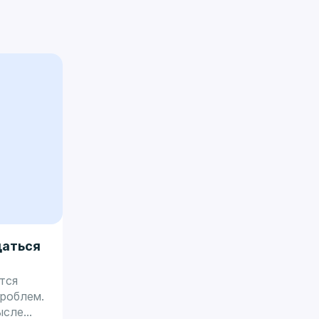
щаться
тся
роблем.
ысле