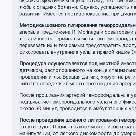
высокоэффективным еще и потому, что при пом
любых стадиях болезни. Однако, успешность л
развития. Имеется противопоказание: при диагн
Методика шовного лигирования геморроидальн
впервые предложена R. Morinaga и соавторами в
локализовать терминальные ветви геморроидал
перевязать их и тем самым предотвратить дост
фиксировать внутренние узлы в прямой кишке (
Процедура осуществляется под местной анест
датчиком, расположенного на конце специально
проведения иглы. Вращая датчик, хирург на ре
сигнала определяет место прохождения артерии
После прошивания артерий геморроидальные уз
подшивание геморроидального узла и его фикс
около 30 минут, проводится в амбулаторных ус
После проведения шовного лигирования гемор
отсутствуют. Пациент также может испытывать 
манипуляции, от лёгкого дискомфорта до умер