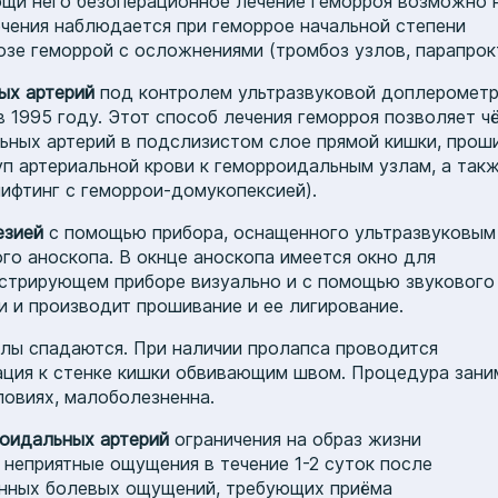
ощи него безоперационное лечение геморроя возможно 
ечения наблюдается при геморрое начальной степени
озе геморрой с осложнениями (тромбоз узлов, парапрок
ых артерий
под контролем ультразвуковой доплеромет
 1995 году. Этот способ лечения геморроя позволяет ч
ьных артерий в подслизистом слое прямой кишки, проши
уп артериальной крови к геморроидальным узлам, а так
лифтинг с геморрои-домукопексией).
езией
с помощью прибора, оснащенного ультразвуковым
го аноскопа. В окнце аноскопа имеется окно для
гистрирующем приборе визуально и с помощью звукового
 и производит прошивание и ее лигирование.
лы спадаются. При наличии пролапса проводится
ация к стенке кишки обвивающим швом. Процедура зани
ловиях, малоболезненна.
роидальных артерий
ограничения на образ жизни
неприятные ощущения в течение 1-2 суток после
енных болевых ощущений, требующих приёма