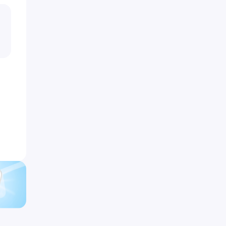
вета, обычно без
обследование с традиц
. Кровь никогда не
сценарием: врач внимат
ана с фекалиями. Также
выслушает ваши жалобы
ет часто болевой
вопросы и приступит к
 и анальный зуд –
обследованию. Оно обя
, возникающий по
включает наружный осм
причинам: недостаточная
промежности, пальцево
 после дефекации и
исследование ануса и н
е загрязнение белья,
отдела прямой кишки и
ие узлов со слизистыми
аноскопию. Последней
иями или без них.
процедуры бояться не ст
 для развития острого
как она безболезненна. 
я является тромбоз
врач может назначить
идальных узлов –
ректороманоскопию
них или наружных.
(обследование прямой к
м симптомом является
глубину до 25 см) и
нная припухлость в
колоноскопию (обследо
 ануса. В исходе
всего толстого кишечник
а часто наблюдаются
ываемые перианальные
и – кожные складки на