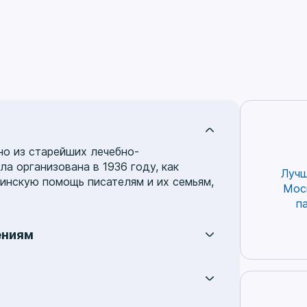
величенных ранее
идальных узлов. При
е и выше перечисленных
ах нужно срочно
ся к врачу – проктологу,
 «маской» геморроя
крываться разнообразные
ния, такие как рак
го канала, меланома и
 первой стадии геморроя
но из старейших лечебно-
рным признаком является
а организована в 1936 году, как
Лучш
ие крови из анального
нскую помощь писателям и их семьям,
Мос
без выпадения
п
идальных узлов. Вторая
– выпадение узлов,
ениям
 самостоятельно
ются в анальный канал.
ий, включая:
аллергологию
,
ельной особенностью
логию
,
мануальную терапию
,
 стадии является
офтальмологию
,
ревматологию
,
имость их ручного
ся в Центральную поликлинику на
ргию
,
эндокринологию
и многие другие.