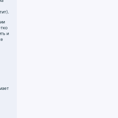
на
тит).
рии
ётко
ть и
же
мает