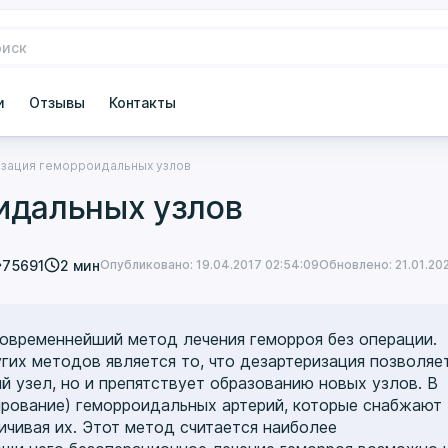
и
Отзывы
Контакты
зация геморроидальных узлов
идальных узлов
75691
2 мин
Опубликовано: 19.04.2017 02:54:09
Обновлено: 21.01.202
современнейший метод лечения геморроя без операции.
гих методов является то, что дезартеризация позволяе
 узел, но и препятствует образованию новых узлов. В
ирование) геморроидальных артерий, которые снабжают
чивая их. Этот метод считается наиболее