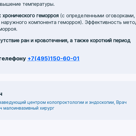
овышение температуры.
х хронического геморроя
(с определенными оговорками,
 наружного компонента геморроя). Эффективность мето
морроя.
тствие ран и кровотечения, а также короткий период
 телефону
+7(495)150-60-01
ч
 заведующий центром колопроктологии и эндоскопии, Врач
ач малоинвазивный хирург