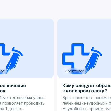
лог
Проктолог
ое лечение
Кому следует обра
оя
к колопроктологу?
й метод лечения узлов
Врач-проктолог занимае
я позволяет проводить
лечением «неудобных» п
за 1 день в
Неудобных в прямом см