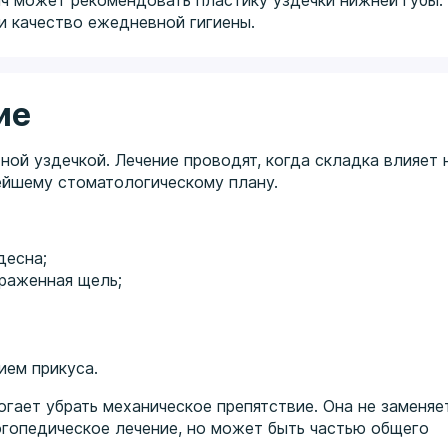
ач может рекомендовать пластику уздечки нижней губы.
и качество ежедневной гигиены.
ие
ой уздечкой. Лечение проводят, когда складка влияет 
ейшему стоматологическому плану.
десна;
раженная щель;
ием прикуса.
огает убрать механическое препятствие. Она не заменяе
огопедическое лечение, но может быть частью общего