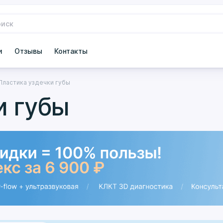
и
Отзывы
Контакты
Пластика уздечки губы
и губы