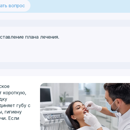
ать вопрос
ставление плана лечения.
ское
т короткую,
дку
диняет губу с
, гигиену
чи. Если