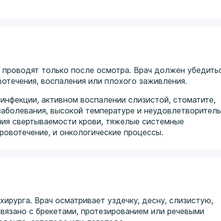
 проводят только после осмотра. Врач должен убедитьс
вотечения, воспаления или плохого заживления.
нфекции, активном воспалении слизистой, стоматите,
заболевания, высокой температуре и неудовлетворител
ния свертываемости крови, тяжелые системные
ровотечение, и онкологические процессы.
ирурга. Врач осматривает уздечку, десну, слизистую,
связано с брекетами, протезированием или речевыми