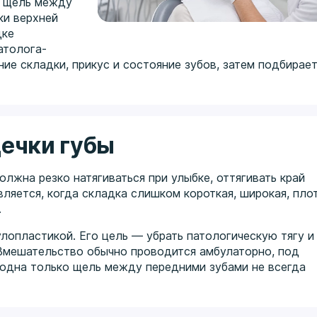
т щель между
ки верхней
дке
атолога-
ние складки, прикус и состояние зубов, затем подбирае
дечки губы
олжна резко натягиваться при улыбке, оттягивать край
ляется, когда складка слишком короткая, широкая, пло
.
лопластикой. Его цель — убрать патологическую тягу и
 Вмешательство обычно проводится амбулаторно, под
 одна только щель между передними зубами не всегда