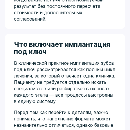
ортопедии, хирургии и организации
результат без постоянного пересчета
здравоохранения. Действующий член Ассоциации
стоимости и дополнительных
стоматологов России. Системно изучает
согласований.
передовые реабилитационные и окклюзионные
протоколы (включая обучение 2024–2025 гг. по
реорганизации окклюзии и Full Arch).
Что включает имплантация
под ключ
В клинической практике имплантация зубов
под ключ рассматривается как полный цикл
лечения, за который отвечает одна клиника.
Пациенту не требуется отдельно искать
специалистов или разбираться в нюансах
каждого этапа — все процессы выстроены
в единую систему.
Перед тем как перейти к деталям, важно
понимать, что наполнение формата может
незначительно отличаться, однако базовые