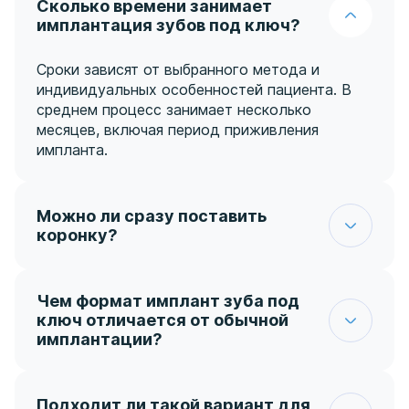
Сколько времени занимает
имплантация зубов под ключ?
Сроки зависят от выбранного метода и
индивидуальных особенностей пациента. В
среднем процесс занимает несколько
месяцев, включая период приживления
импланта.
Можно ли сразу поставить
коронку?
В отдельных случаях возможно временное
протезирование, однако окончательное
решение принимает врач после оценки
Чем формат имплант зуба под
стабильности импланта.
ключ отличается от обычной
имплантации?
Пациент получает полный цикл лечения по
единому плану — от диагностики до
готового результата, без необходимости
Подходит ли такой вариант для