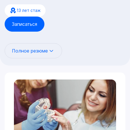
13 лет стаж
Записаться
Полное резюме
Универсальный специалист экспертного уровня, чья
работа базируется на законах гнатологии. Это
означает, что любое стоматологическое
вмешательство — от небольшой реставрации до
тотальной имплантации — проводится не хаотично,
а с математически выверенным учетом работы
височно-нижнечелюстного сустава (ВНЧС) и
окклюзии.
Цифровая ортопедия и нейромышечный баланс:
Протезирование (виниры, коронки, капы, All-on-