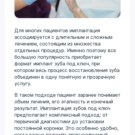
4/6) не просто восстанавливает эстетику, а
перезапускает физиологичную работу всей
зубочелюстной системы.
Сложная хирургия и имплантация:
Удаление
ретинированных зубов, костная пластика, синус-
Для многих пациентов имплантация
лифтинг с четким пониманием, как будущий
ассоциируется с длительным и сложным
протез повлияет на сустав и осанку.
лечением, состоящим из множества
Гнатология как философия лечения:
Диагностика
отдельных процедур. Именно поэтому все
дисфункций ВНЧС, выявление причин головных
большую популярность приобретает
болей и стираемости зубов. Восстановление
формат имплант зуба под ключ, при
правильного прикуса и гармоничной работы
котором весь процесс восстановления зуба
жевательных мышц перед началом любого
объединен в одну понятную и прозрачную
лечения.
услугу.
Междисциплинарный подход:
Объединение
эндодонтии, хирургии и протезирования для
В таком подходе пациент заранее понимает
долгосрочной стабильности результата без риска
объем лечения, его этапность и конечный
«поломок» реставраций.
результат. Имплантация зубов под ключ
предполагает комплексный подход: от
Образование и развитие:
Выпускник Крымского ГМУ
первичной диагностики до установки
им. Георгиевского (2013), ординатура (2015). Имеет
постоянной коронки. Это особенно удобно,
действующие сертификаты по общей практике,
когда важно получить прогнозируемый