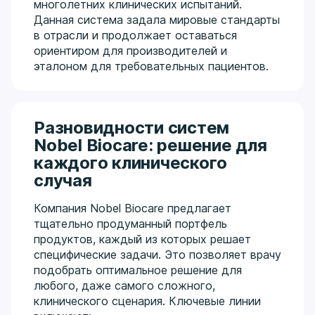
многолетних клинических испытаний.
ортопедии, хирургии и организации
Данная система задала мировые стандарты
здравоохранения. Действующий член Ассоциации
в отрасли и продолжает оставаться
стоматологов России. Системно изучает
ориентиром для производителей и
передовые реабилитационные и окклюзионные
эталоном для требовательных пациентов.
протоколы (включая обучение 2024–2025 гг. по
реорганизации окклюзии и Full Arch).
Разновидности систем
Nobel Biocare: решение для
каждого клинического
случая
Компания Nobel Biocare предлагает
тщательно продуманный портфель
продуктов, каждый из которых решает
специфические задачи. Это позволяет врачу
подобрать оптимальное решение для
любого, даже самого сложного,
клинического сценария. Ключевые линии