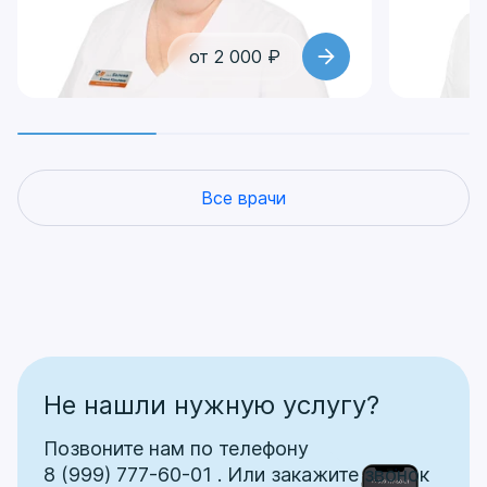
комфортным шагом к новой, уверенной
улыбке на всю жизнь. Обращайтесь, чтобы
узнать точную цену импланта Nobel и
от 2 000 ₽
получить детальный план лечения.
Все врачи
Не нашли нужную услугу?
Позвоните нам по телефону
8 (999) 777-60-01
.
Или закажите звонок