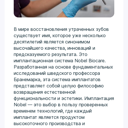
4/6) не просто восстанавливает эстетику, а
перезапускает физиологичную работу всей
зубочелюстной системы.
Сложная хирургия и имплантация:
Удаление
ретинированных зубов, костная пластика, синус-
В мире восстановления утраченных зубов
лифтинг с четким пониманием, как будущий
существует имя, которое уже несколько
протез повлияет на сустав и осанку.
десятилетий является синонимом
Гнатология как философия лечения:
Диагностика
высочайшего качества, инноваций и
дисфункций ВНЧС, выявление причин головных
предсказуемого результата. Это
болей и стираемости зубов. Восстановление
имплантационная система Nobel Biocare.
правильного прикуса и гармоничной работы
Разработанная на основе фундаментальных
жевательных мышц перед началом любого
исследований шведского профессора
лечения.
Бранемарка, эта система имплантатов
Междисциплинарный подход:
Объединение
представляет собой целую философию
эндодонтии, хирургии и протезирования для
возвращения естественной
долгосрочной стабильности результата без риска
функциональности и эстетики. Имплантация
«поломок» реставраций.
Nobel — это выбор в пользу проверенных
временем технологий, где каждый
Образование и развитие:
Выпускник Крымского ГМУ
имплантат является продуктом
им. Георгиевского (2013), ординатура (2015). Имеет
высокоточного производства и
действующие сертификаты по общей практике,