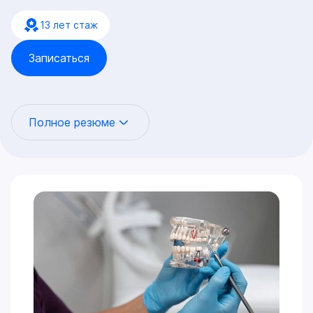
13 лет стаж
Записаться
Полное резюме
Универсальный специалист экспертного уровня, чья
работа базируется на законах гнатологии. Это
означает, что любое стоматологическое
вмешательство — от небольшой реставрации до
тотальной имплантации — проводится не хаотично,
а с математически выверенным учетом работы
височно-нижнечелюстного сустава (ВНЧС) и
окклюзии.
Цифровая ортопедия и нейромышечный баланс:
Протезирование (виниры, коронки, капы, All-on-