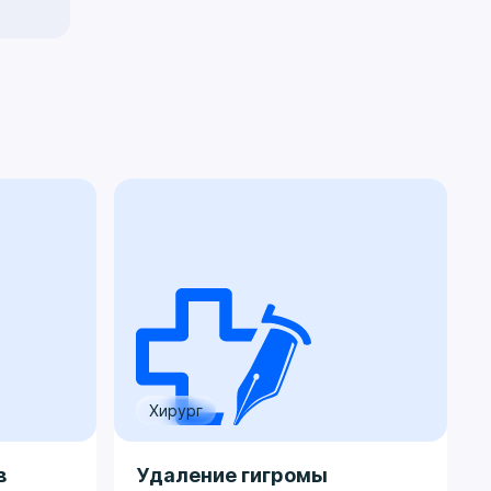
Хирург
в
Удаление гигромы