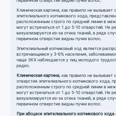
первичном отверстие видны пучки волос.
Клиническая картина, как правило не вызывает
эпителиального копчикового хода, представле
расположенным строго по средней линии в межя
могут встречаться от 1 до 5-10 отверстий. Не р
визуализируется из-за отека тканей, в ряде сл
первичном отверстие видны пучки волос.
Эпителиальный копчиковый ход является распр
встречающимся у 3-6% населения, заболеваемос
чаще ЭКХ наблюдается у лиц молодого трудоспо
редко.
Клиническая картина
, как правило не вызывает
отверстие эпителиального копчикового хода, 
расположенным строго по средней линии в межя
могут встречаться от 1 до 5-10 отверстий. Не р
визуализируется из-за отека тканей, в ряде сл
первичном отверстие видны пучки волос.
При абсцесе эпителиального копчикового хода 