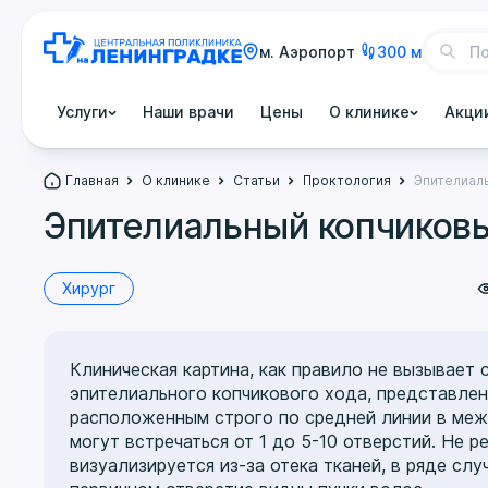
м. Аэропорт
300 м
Услуги
Наши врачи
Цены
О клинике
Акци
Главная
О клинике
Статьи
Проктология
Эпителиаль
Эпителиальный копчиковы
Хирург
Клиническая картина, как правило не вызывает
эпителиального копчикового хода, представле
расположенным строго по средней линии в межя
могут встречаться от 1 до 5-10 отверстий. Не р
визуализируется из-за отека тканей, в ряде сл