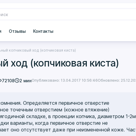
и
Отзывы
Контакты
ный копчиковый ход (копчиковая киста)
й ход (копчиковая киста)
72108
2 мин
Опубликовано: 13.04.2017 10:56:46
Обновлено: 25.12.20
 сомнения. Определяется первичное отверстие
нное точечным отверстием (кожное втяжение)
годичной складке, в проекции копчика, диаметром 1-2м
едки варианты, когда первичное отверстие не
учает оно отсутствует даже при неизмененной коже. Час