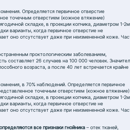
 сомнения. Определяется первичное отверстие
нное точечным отверстием (кожное втяжение)
годичной складке, в проекции копчика, диаметром 1-2м
едки варианты, когда первичное отверстие не
учает оно отсутствует даже при неизмененной коже. Час
остраненным проктологическим заболеванием,
ть составляет 26 случаев на 100 000 человек. Значите
собного возраста, а после 40 лет встречается крайне
 сомнения, в 70% наблюдений. Определяется первичное
представленное точечным отверстием (кожное втяжение)
годичной складке, в проекции копчика, диаметром 1-2м
едки варианты, когда первичное отверстие не
учает оно отсутствует даже при неизмененной коже. Час
определяются все признаки гнойника
– отек тканей,