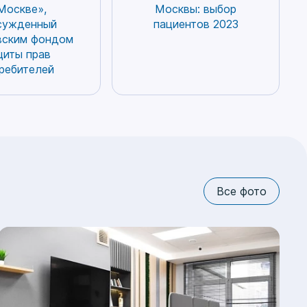
случайном травмировании
Москве»,
Москвы: выбор
чно в
гигромы жидкость
сужденный
пациентов 2023
нных
продавливается в полость
вским фондом
брах,
сустава или оболочка гигромы
щиты прав
зов
разрывается и содержимое
ребителей
о – от
изливается в ткани. При
сотен и
неблагоприятном развитии
меры
событий в области
ны – от
травмированной гигромы может
о
возникать воспалительная
чика.
реакция вплоть до нагноения.
онечно
После раздавливания гигромы
е
оболочка постепенно заживает,
Все фото
восстанавливается ее
 и имеют
герметичность, и гигрома вновь
ой,
начинает наполняться
жидкостью, часто могут
возникать несколько гигром
вместо 1 раздавленной.
Консервативные методы лечения