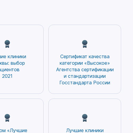
 течение
травматизации или длительному
скелета.
давлению при определенных
видах занятий или при
 7 лет.
неудобной обуви и т.п.
и растут
Встречается гигрома в основном
кого
в поверхностно расположенных
м и
синовиальных сумках, которые
 8 до 18
более подвержены
ие клиники
Сертификат качества
подлежат
механическому воздействию,
квы: выбор
категории «Высокое»
нию.
например, на тыльной
ациентов
Агентства сертификации
стоза
поверхности лучезапястного
2021
и стандартизации
сустава и на тыльной стороне
Госстандарта России
ождении.
стопы. Довольно часто
аще
возникает гингрома запястья у
ом
женщин после родов, когда они
мальном
часто начинают брать на руки
ой
ребенка и нагружают запястья,
однако по статистике у мужчин
нные
гигромы все же встречаются
чаще. При намеренном или
ом «Лучшие
Лучшие клиники