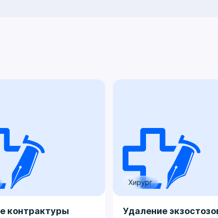
Хирург
е контрактуры
Удаление экзостозо