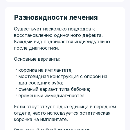
стоматологов России. Системно изучает
передовые реабилитационные и окклюзионные
протоколы (включая обучение 2024–2025 гг. по
Разновидности лечения
реорганизации окклюзии и Full Arch).
Существует несколько подходов к
восстановлению одиночного дефекта.
Каждый вид подбирается индивидуально
после диагностики.
Основные варианты:
коронка на имплантате;
мостовидная конструкция с опорой на
два соседних зуба;
съемный вариант типа бабочка;
временный иммедиат-протез.
Если отсутствует одна единица в переднем
отделе, часто используется эстетическая
коронка на имплантате.