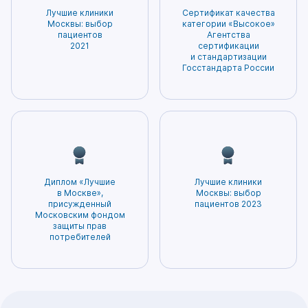
ненужных процедур, а также минимизирует
– залог точной диагностики и эффективного
Лучшие клиники
Сертификат качества
вероятность возникновения побочных
лечения. Нам доверяют нам самое ценное –
Москвы: выбор
категории «Высокое»
эффектов. Благодаря этому пациенты могут
пациентов
Агентства
здоровье. Мы гордимся тем, что заслужили
2021
сертификации
быть уверены в том, что получаемое
доверие и признание наших пациентов!
и стандартизации
лечение будет наиболее безопасным и
Госстандарта России
эффективным.
Диплом «Лучшие
Лучшие клиники
в Москве»,
Москвы: выбор
присужденный
пациентов 2023
Московским фондом
защиты прав
потребителей