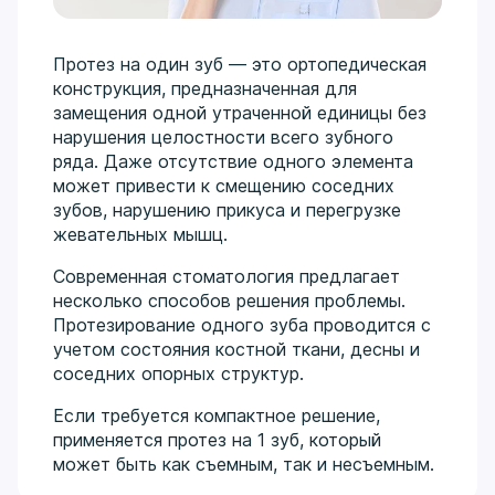
зубочелюстной системы.
Сложная хирургия и имплантация:
Удаление
ретинированных зубов, костная пластика, синус-
Протез на один зуб — это ортопедическая
лифтинг с четким пониманием, как будущий
конструкция, предназначенная для
протез повлияет на сустав и осанку.
замещения одной утраченной единицы без
Гнатология как философия лечения:
Диагностика
нарушения целостности всего зубного
дисфункций ВНЧС, выявление причин головных
ряда. Даже отсутствие одного элемента
болей и стираемости зубов. Восстановление
может привести к смещению соседних
правильного прикуса и гармоничной работы
зубов, нарушению прикуса и перегрузке
жевательных мышц перед началом любого
жевательных мышц.
лечения.
Междисциплинарный подход:
Объединение
Современная стоматология предлагает
эндодонтии, хирургии и протезирования для
несколько способов решения проблемы.
долгосрочной стабильности результата без риска
Протезирование одного зуба проводится с
«поломок» реставраций.
учетом состояния костной ткани, десны и
соседних опорных структур.
Образование и развитие:
Выпускник Крымского ГМУ
им. Георгиевского (2013), ординатура (2015). Имеет
Если требуется компактное решение,
действующие сертификаты по общей практике,
применяется протез на 1 зуб, который
ортопедии, хирургии и организации
может быть как съемным, так и несъемным.
здравоохранения. Действующий член Ассоциации