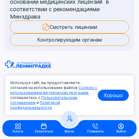
основании медицинских лицензий в
соответствии с рекомендациями
Минздрава
Смотреть лицензии
Контролирующим органам
Используя сайт, вы предоставляете
согласие на использование файлов
Cookies с
использованием метрических программ,
Другие клиники:
Хорошо
соглашаетесь с
Пользовательским
соглашением
и
Политикой
Детская клиника
Стоматология
конфиденциальности
8 (999) 777-60-01
Услуги
Записаться
Врачи
Позвонить
Войти