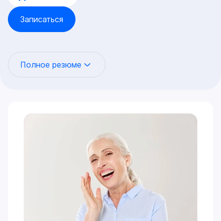
Записаться
Полное резюме
Универсальный специалист экспертного уровня, чья
работа базируется на законах гнатологии. Это
означает, что любое стоматологическое
вмешательство — от небольшой реставрации до
тотальной имплантации — проводится не хаотично,
а с математически выверенным учетом работы
височно-нижнечелюстного сустава (ВНЧС) и
окклюзии.
Цифровая ортопедия и нейромышечный баланс:
Протезирование (виниры, коронки, капы, All-on-
4/6) не просто восстанавливает эстетику, а
перезапускает физиологичную работу всей