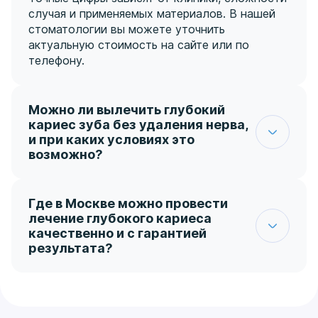
случая и применяемых материалов. В нашей
стоматологии вы можете уточнить
актуальную стоимость на сайте или по
телефону.
Можно ли вылечить глубокий
кариес зуба без удаления нерва,
и при каких условиях это
возможно?
Лечение глубокого кариеса без удаления
нерва возможно в том случае, если пульпа
еще не воспалена. Это устанавливается на
Где в Москве можно провести
этапе диагностики с помощью рентгена и
лечение глубокого кариеса
электроодонтометрии. Если нерв живой и
качественно и с гарантией
реагирует нормально, стоматолог проводит
результата?
щадящее препарирование, укладывает
Лечение глубокого кариеса в Москве —
лечебную прокладку и ставит пломбу. Нерв
запрос, по которому в поисковике появляются
при этом сохраняется. Однако если пациент
сотни клиник. Чтобы не ошибиться с выбором,
обратился поздно и воспаление уже
обращайте внимание на несколько факторов: