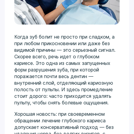
перезапускает физиологичную работу всей
зубочелюстной системы.
Сложная хирургия и имплантация:
Удаление
ретинированных зубов, костная пластика, синус-
лифтинг с четким пониманием, как будущий
Когда зуб болит не просто при сладком, а
протез повлияет на сустав и осанку.
при любом прикосновении или даже без
Гнатология как философия лечения:
Диагностика
видимой причины — это серьезный сигнал.
дисфункций ВНЧС, выявление причин головных
Скорее всего, речь идет о глубоком
болей и стираемости зубов. Восстановление
кариесе. Это одна из самых запущенных
правильного прикуса и гармоничной работы
форм разрушения зуба, при которой
жевательных мышц перед началом любого
поражается почти весь дентин —
лечения.
внутренний слой, отделяющий кариозную
Междисциплинарный подход:
Объединение
полость от пульпы. И здесь промедление
эндодонтии, хирургии и протезирования для
стоит дорого: часто приходится удалять
долгосрочной стабильности результата без риска
пульпу, чтобы снять болевые ощущения.
«поломок» реставраций.
Хорошая новость: при своевременном
Образование и развитие:
Выпускник Крымского ГМУ
обращении лечение глубокого кариеса
им. Георгиевского (2013), ординатура (2015). Имеет
допускает консервативный подход — без
действующие сертификаты по общей практике,
удаления нерва, без долгих визитов, с