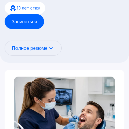
13 лет стаж
Записаться
Полное резюме
Универсальный специалист экспертного уровня, чья
работа базируется на законах гнатологии. Это
означает, что любое стоматологическое
вмешательство — от небольшой реставрации до
тотальной имплантации — проводится не хаотично,
а с математически выверенным учетом работы
височно-нижнечелюстного сустава (ВНЧС) и
окклюзии.
Цифровая ортопедия и нейромышечный баланс:
Протезирование (виниры, коронки, капы, All-on-
4/6) не просто восстанавливает эстетику, а