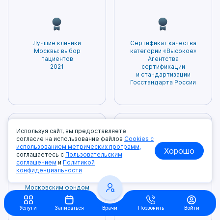
основанный на научных исследованиях и
всего.
о профилактических мерах,
предоставляем более 60,000 медицинских
доказанных методах лечения. Этот метод
способствующих предотвращению рисков
услуг. Высококвалифицированные
помогает избегать необоснованных и
развития заболевания.
специалисты и современное оборудование
ненужных процедур, а также минимизирует
– залог точной диагностики и эффективного
Лучшие клиники
Сертификат качества
вероятность возникновения побочных
лечения. Нам доверяют нам самое ценное –
Москвы: выбор
категории «Высокое»
эффектов. Благодаря этому пациенты могут
пациентов
Агентства
здоровье. Мы гордимся тем, что заслужили
2021
сертификации
быть уверены в том, что получаемое
доверие и признание наших пациентов!
и стандартизации
лечение будет наиболее безопасным и
Госстандарта России
эффективным.
Используя сайт, вы предоставляете
согласие на использование файлов
Cookies с
использованием метрических программ,
Хорошо
соглашаетесь с
Пользовательским
соглашением
и
Политикой
Диплом «Лучшие
Лучшие клиники
конфиденциальности
в Москве»,
Москвы: выбор
присужденный
пациентов 2023
Московским фондом
защиты прав
потребителей
Услуги
Записаться
Врачи
Позвонить
Войти