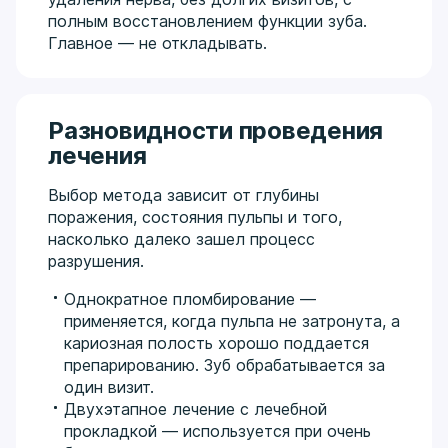
ортопедии, хирургии и организации
полным восстановлением функции зуба.
здравоохранения. Действующий член Ассоциации
Главное — не откладывать.
стоматологов России. Системно изучает
передовые реабилитационные и окклюзионные
протоколы (включая обучение 2024–2025 гг. по
реорганизации окклюзии и Full Arch).
Разновидности проведения
лечения
Выбор метода зависит от глубины
поражения, состояния пульпы и того,
насколько далеко зашел процесс
разрушения.
Однократное пломбирование —
применяется, когда пульпа не затронута, а
кариозная полость хорошо поддается
препарированию. Зуб обрабатывается за
один визит.
Двухэтапное лечение с лечебной
прокладкой — используется при очень