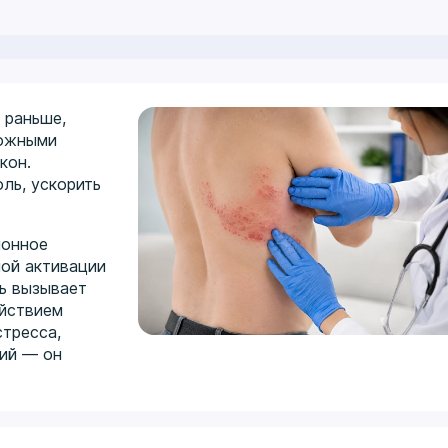
 раньше,
кожными
кон.
ль, ускорить
ионное
ной активации
ль вызывает
ействием
тресса,
ний — он