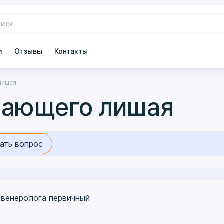
и
Отзывы
Контакты
лишая
вающего лишая
ать вопрос
овенеролога первичный