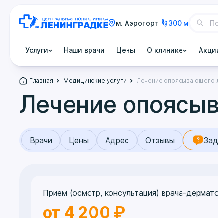
м. Аэропорт
300 м
Услуги
Наши врачи
Цены
О клинике
Акци
Главная
Медицинские услуги
Лечение опоясывающего 
Лечение опоясы
Врачи
Цены
Адрес
Отзывы
Зад
Прием (осмотр, консультация) врача-дермат
от 4 200 ₽