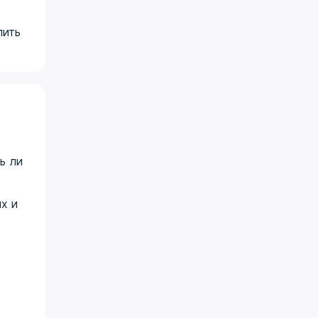
лить
ь ли
х и