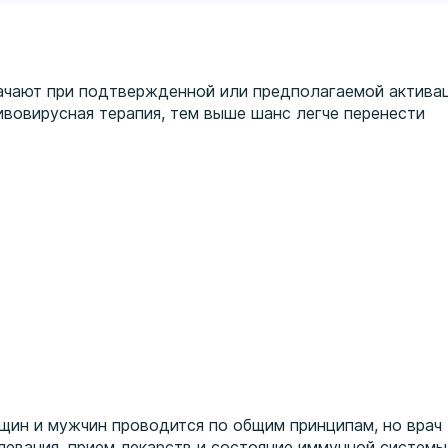
ачают при подтвержденной или предполагаемой актива
отивовирусная терапия, тем выше шанс легче перенести
ин и мужчин проводится по общим принципам, но врач
евания, прием лекарств и состояние иммунной системы