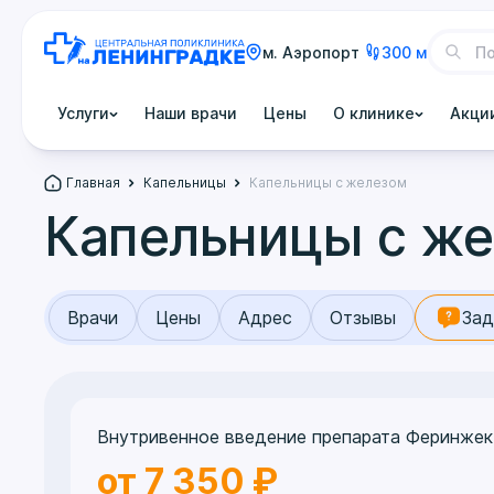
м. Аэропорт
300 м
Услуги
Наши врачи
Цены
О клинике
Акци
Главная
Капельницы
Капельницы с железом
Капельницы с ж
Врачи
Цены
Адрес
Отзывы
Зад
Внутривенное введение препарата Феринжект
от 7 350 ₽