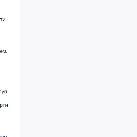
сти
ем.
туп
рти
чем