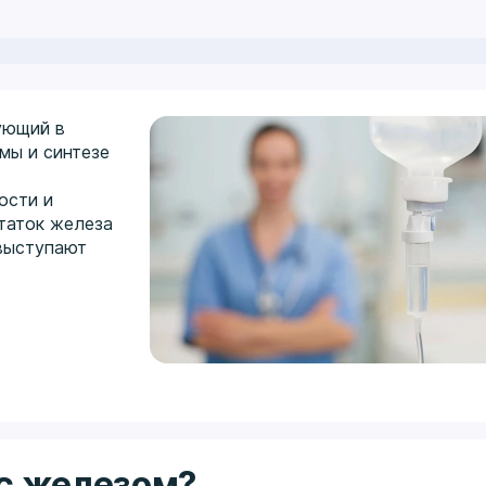
ующий в
мы и синтезе
ости и
таток железа
выступают
 с железом?