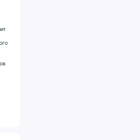
чит
ого
нов