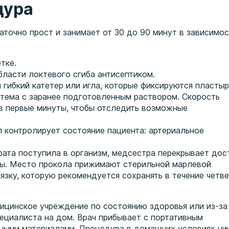
дура
точно прост и занимает от 30 до 90 минут в зависимо
тке.
ласти локтевого сгиба антисептиком.
 гибкий катетер или игла, которые фиксируются пластыр
стема с заранее подготовленным раствором. Скорость
 в первые минуты, чтобы отследить возможные
 контролирует состояние пациента: артериальное
рата поступила в организм, медсестра перекрывает дос
ены. Место прокола прижимают стерильной марлевой
зку, которую рекомендуется сохранять в течение четве
ицинское учреждение по состоянию здоровья или из-за
ециалиста на дом. Врач прибывает с портативным
ными материалами. Процедура в домашних условиях ни