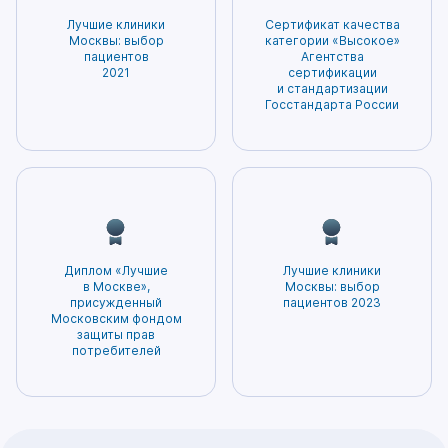
ненужных процедур, а также минимизирует
– залог точной диагностики и эффективного
Лучшие клиники
Сертификат качества
вероятность возникновения побочных
лечения. Нам доверяют нам самое ценное –
Москвы: выбор
категории «Высокое»
эффектов. Благодаря этому пациенты могут
пациентов
Агентства
здоровье. Мы гордимся тем, что заслужили
2021
сертификации
быть уверены в том, что получаемое
доверие и признание наших пациентов!
и стандартизации
лечение будет наиболее безопасным и
Госстандарта России
эффективным.
Диплом «Лучшие
Лучшие клиники
в Москве»,
Москвы: выбор
присужденный
пациентов 2023
Московским фондом
защиты прав
потребителей